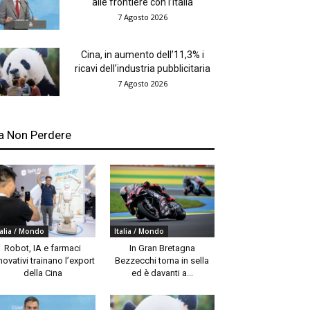
alle frontiere con l’Italia
7 Agosto 2026
Cina, in aumento dell’11,3% i
ricavi dell’industria pubblicitaria
7 Agosto 2026
a Non Perdere
talia / Mondo
Italia / Mondo
Robot, IA e farmaci
In Gran Bretagna
novativi trainano l’export
Bezzecchi torna in sella
della Cina
ed è davanti a...