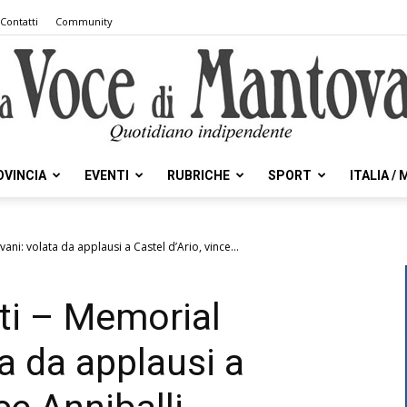
Contatti
Community
OVINCIA
EVENTI
RUBRICHE
SPORT
ITALIA /
la
ani: volata da applausi a Castel d’Ario, vince...
nti – Memorial
Voce
a da applausi a