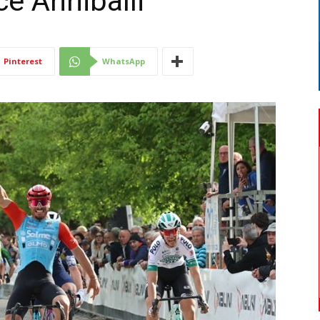
ce Anniballi
Di
Pinterest
WhatsApp
Mantova