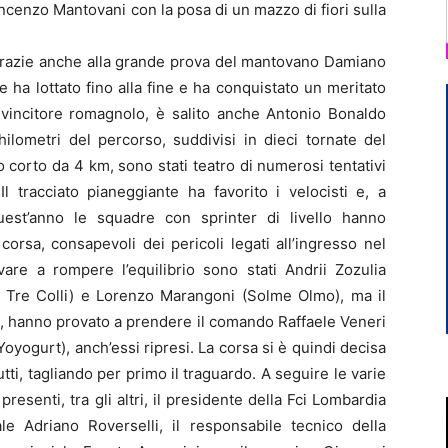
ncenzo Mantovani con la posa di un mazzo di fiori sulla
, grazie anche alla grande prova del mantovano Damiano
 ha lottato fino alla fine e ha conquistato un meritato
l vincitore romagnolo, è salito anche Antonio Bonaldo
ilometri del percorso, suddivisi in dieci tornate del
to corto da 4 km, sono stati teatro di numerosi tentativi
Il tracciato pianeggiante ha favorito i velocisti e, a
uest’anno le squadre con sprinter di livello hanno
corsa, consapevoli dei pericoli legati all’ingresso nel
ovare a rompere l’equilibrio sono stati Andrii Zozulia
ll Tre Colli) e Lorenzo Marangoni (Solme Olmo), ma il
po, hanno provato a prendere il comando Raffaele Veneri
ogurt), anch’essi ripresi. La corsa si è quindi decisa
utti, tagliando per primo il traguardo. A seguire le varie
resenti, tra gli altri, il presidente della Fci Lombardia
ale Adriano Roverselli, il responsabile tecnico della