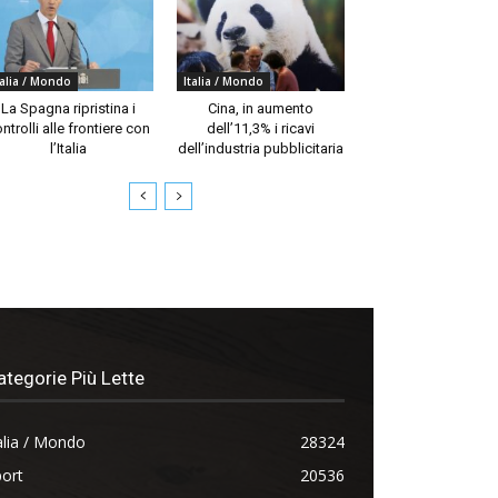
talia / Mondo
Italia / Mondo
La Spagna ripristina i
Cina, in aumento
ntrolli alle frontiere con
dell’11,3% i ricavi
l’Italia
dell’industria pubblicitaria
ategorie Più Lette
alia / Mondo
28324
ort
20536