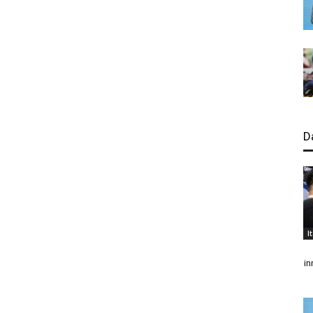
D
I
in