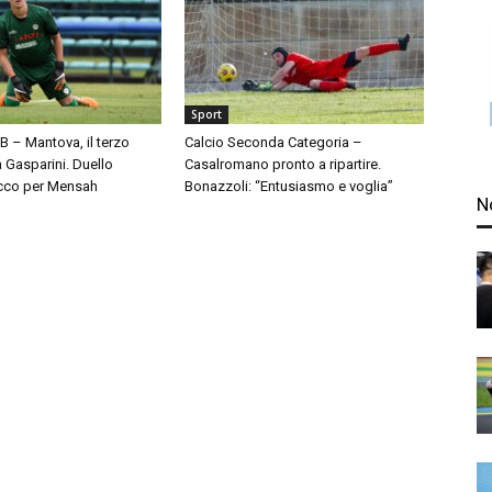
Sport
 B – Mantova, il terzo
Calcio Seconda Categoria –
à Gasparini. Duello
Casalromano pronto a ripartire.
cco per Mensah
Bonazzoli: “Entusiasmo e voglia”
N