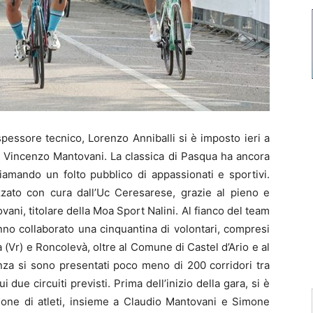
pessore tecnico, Lorenzo Anniballi si è imposto ieri a
l Vincenzo Mantovani. La classica di Pasqua ha ancora
hiamando un folto pubblico di appassionati e sportivi.
zzato con cura dall’Uc Ceresarese, grazie al pieno e
ni, titolare della Moa Sport Nalini. Al fianco del team
no collaborato una cinquantina di volontari, compresi
(Vr) e Roncolevà, oltre al Comune di Castel d’Ario e al
enza si sono presentati poco meno di 200 corridori tra
i due circuiti previsti. Prima dell’inizio della gara, si è
one di atleti, insieme a Claudio Mantovani e Simone