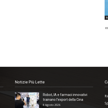
I
co
Notizie Più Lette
C
Robot, IA e farmaci innovativi
It
trainano l’export della Cina
Sp
8 Agosto 2026