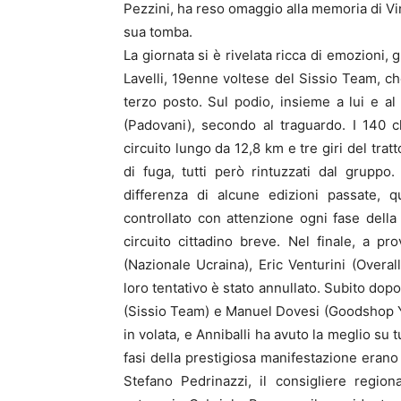
Pezzini, ha reso omaggio alla memoria di Vi
sua tomba.
La giornata si è rivelata ricca di emozioni
Lavelli, 19enne voltese del Sissio Team, che
terzo posto. Sul podio, insieme a lui e a
(Padovani), secondo al traguardo. I 140 ch
circuito lungo da 12,8 km e tre giri del trat
di fuga, tutti però rintuzzati dal gruppo. 
differenza di alcune edizioni passate, q
controllato con attenzione ogni fase della 
circuito cittadino breve. Nel finale, a pr
(Nazionale Ucraina), Eric Venturini (Overa
loro tentativo è stato annullato. Subito do
(Sissio Team) e Manuel Dovesi (Goodshop Yoy
in volata, e Anniballi ha avuto la meglio su t
fasi della prestigiosa manifestazione erano p
Stefano Pedrinazzi, il consigliere region