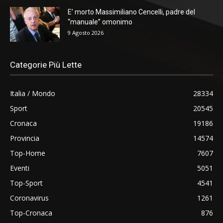
E’ morto Massimiliano Cencelli, padre del
“manuale” omonimo
9 Agosto 2026
Categorie Più Lette
Italia / Mondo
28334
Sport
20545
Cronaca
19186
Provincia
14574
Top-Home
7607
Eventi
5051
Top-Sport
4541
Coronavirus
1261
Top-Cronaca
876