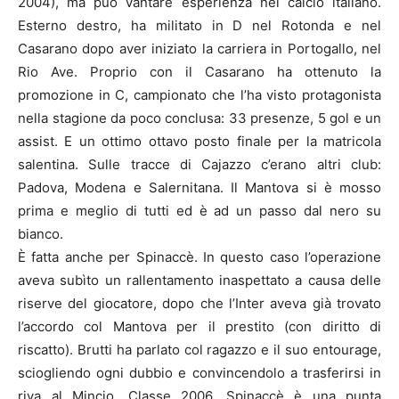
2004), ma può vantare esperienza nel calcio italiano.
Esterno destro, ha militato in D nel Rotonda e nel
Casarano dopo aver iniziato la carriera in Portogallo, nel
Rio Ave. Proprio con il Casarano ha ottenuto la
promozione in C, campionato che l’ha visto protagonista
nella stagione da poco conclusa: 33 presenze, 5 gol e un
assist. E un ottimo ottavo posto finale per la matricola
salentina. Sulle tracce di Cajazzo c’erano altri club:
Padova, Modena e Salernitana. Il Mantova si è mosso
prima e meglio di tutti ed è ad un passo dal nero su
bianco.
È fatta anche per Spinaccè. In questo caso l’operazione
aveva subìto un rallentamento inaspettato a causa delle
riserve del giocatore, dopo che l’Inter aveva già trovato
l’accordo col Mantova per il prestito (con diritto di
riscatto). Brutti ha parlato col ragazzo e il suo entourage,
sciogliendo ogni dubbio e convincendolo a trasferirsi in
riva al Mincio. Classe 2006, Spinaccè è una punta