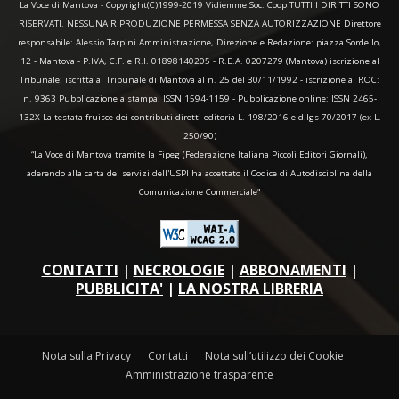
La Voce di Mantova - Copyright(C)1999-2019 Vidiemme Soc. Coop TUTTI I DIRITTI SONO
RISERVATI. NESSUNA RIPRODUZIONE PERMESSA SENZA AUTORIZZAZIONE Direttore
responsabile: Alessio Tarpini Amministrazione, Direzione e Redazione: piazza Sordello,
12 - Mantova - P.IVA, C.F. e R.I. 01898140205 - R.E.A. 0207279 (Mantova) iscrizione al
Tribunale: iscritta al Tribunale di Mantova al n. 25 del 30/11/1992 - iscrizione al ROC:
n. 9363 Pubblicazione a stampa: ISSN 1594-1159 - Pubblicazione online: ISSN 2465-
132X La testata fruisce dei contributi diretti editoria L. 198/2016 e d.lgs 70/2017 (ex L.
250/90)
“La Voce di Mantova tramite la Fipeg (Federazione Italiana Piccoli Editori Giornali),
aderendo alla carta dei servizi dell'USPI ha accettato il Codice di Autodisciplina della
Comunicazione Commerciale"
CONTATTI
|
NECROLOGIE
|
ABBONAMENTI
|
PUBBLICITA'
|
LA NOSTRA LIBRERIA
Nota sulla Privacy
Contatti
Nota sull’utilizzo dei Cookie
Amministrazione trasparente