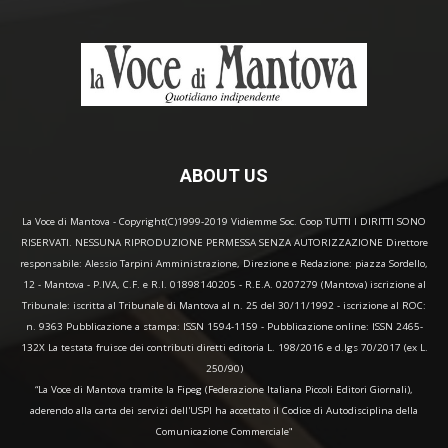
ABOUT US
La Voce di Mantova - Copyright(C)1999-2019 Vidiemme Soc. Coop TUTTI I DIRITTI SONO
RISERVATI. NESSUNA RIPRODUZIONE PERMESSA SENZA AUTORIZZAZIONE Direttore
responsabile: Alessio Tarpini Amministrazione, Direzione e Redazione: piazza Sordello,
12 - Mantova - P.IVA, C.F. e R.I. 01898140205 - R.E.A. 0207279 (Mantova) iscrizione al
Tribunale: iscritta al Tribunale di Mantova al n. 25 del 30/11/1992 - iscrizione al ROC:
n. 9363 Pubblicazione a stampa: ISSN 1594-1159 - Pubblicazione online: ISSN 2465-
132X La testata fruisce dei contributi diretti editoria L. 198/2016 e d.lgs 70/2017 (ex L.
250/90)
“La Voce di Mantova tramite la Fipeg (Federazione Italiana Piccoli Editori Giornali),
aderendo alla carta dei servizi dell'USPI ha accettato il Codice di Autodisciplina della
Comunicazione Commerciale"