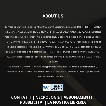
ABOUT US
La Voce di Mantova - Copyright(C)1999-2019 Vidiemme Soc. Coop TUTTI I DIRITTI SONO
RISERVATI. NESSUNA RIPRODUZIONE PERMESSA SENZA AUTORIZZAZIONE Direttore
responsabile: Alessio Tarpini Amministrazione, Direzione e Redazione: piazza Sordello,
12 - Mantova - P.IVA, C.F. e R.I. 01898140205 - R.E.A. 0207279 (Mantova) iscrizione al
Tribunale: iscritta al Tribunale di Mantova al n. 25 del 30/11/1992 - iscrizione al ROC:
n. 9363 Pubblicazione a stampa: ISSN 1594-1159 - Pubblicazione online: ISSN 2465-
132X La testata fruisce dei contributi diretti editoria L. 198/2016 e d.lgs 70/2017 (ex L.
250/90)
“La Voce di Mantova tramite la Fipeg (Federazione Italiana Piccoli Editori Giornali),
aderendo alla carta dei servizi dell'USPI ha accettato il Codice di Autodisciplina della
Comunicazione Commerciale"
CONTATTI
|
NECROLOGIE
|
ABBONAMENTI
|
PUBBLICITA'
|
LA NOSTRA LIBRERIA