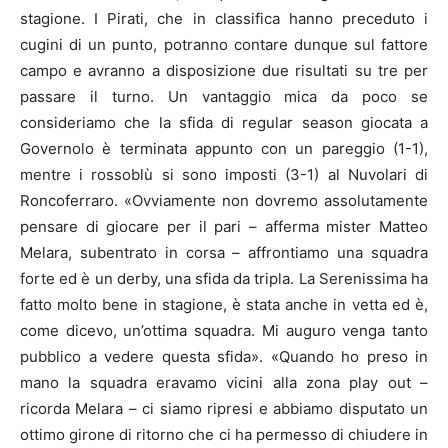
stagione. I Pirati, che in classifica hanno preceduto i
cugini di un punto, potranno contare dunque sul fattore
campo e avranno a disposizione due risultati su tre per
passare il turno. Un vantaggio mica da poco se
consideriamo che la sfida di regular season giocata a
Governolo è terminata appunto con un pareggio (1-1),
mentre i rossoblù si sono imposti (3-1) al Nuvolari di
Roncoferraro. «Ovviamente non dovremo assolutamente
pensare di giocare per il pari – afferma mister Matteo
Melara, subentrato in corsa – affrontiamo una squadra
forte ed è un derby, una sfida da tripla. La Serenissima ha
fatto molto bene in stagione, è stata anche in vetta ed è,
come dicevo, un’ottima squadra. Mi auguro venga tanto
pubblico a vedere questa sfida». «Quando ho preso in
mano la squadra eravamo vicini alla zona play out –
ricorda Melara – ci siamo ripresi e abbiamo disputato un
ottimo girone di ritorno che ci ha permesso di chiudere in