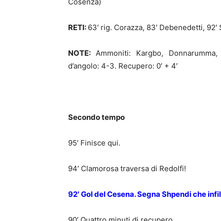
Cosenza)
RETI:
63′ rig. Corazza, 83′ Debenedetti, 92′
NOTE:
Ammoniti: Kargbo, Donnarumma, Bo
d’angolo: 4-3. Recupero: 0′ + 4′
Secondo tempo
95′ Finisce qui.
94′ Clamorosa traversa di Redolfi!
92′ Gol del Cesena. Segna Shpendi che infil
90′ Quattro minuti di recupero.