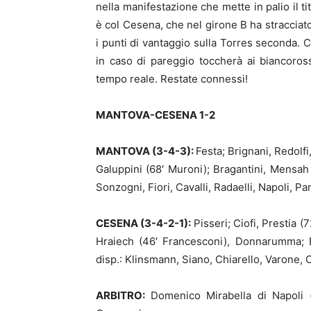
nella manifestazione che mette in palio il ti
è col Cesena, che nel girone B ha stracciato
i punti di vantaggio sulla Torres seconda. 
in caso di pareggio toccherà ai biancoro
tempo reale. Restate connessi!
MANTOVA-CESENA 1-2
MANTOVA (3-4-3):
Festa; Brignani, Redolfi
Galuppini (68′ Muroni); Bragantini, Mensah
Sonzogni, Fiori, Cavalli, Radaelli, Napoli, Pa
CESENA (3-4-2-1):
Pisseri; Ciofi, Prestia (
Hraiech (46′ Francesconi), Donnarumma; B
disp.: Klinsmann, Siano, Chiarello, Varone, 
ARBITRO:
Domenico Mirabella di Napoli (