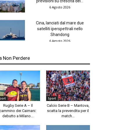
previsioni su crescita del...
6 Agosto 2026
Cina, lanciati dal mare due
satelliti iperspettrali nello
Shandong
6 Agosto 2026
a Non Perdere
port
Sport
Rugby Serie A – Il
Calcio Serie B – Mantova,
cammino dei Caimani:
scatta la prevendita per il
debutto a Milano...
match...