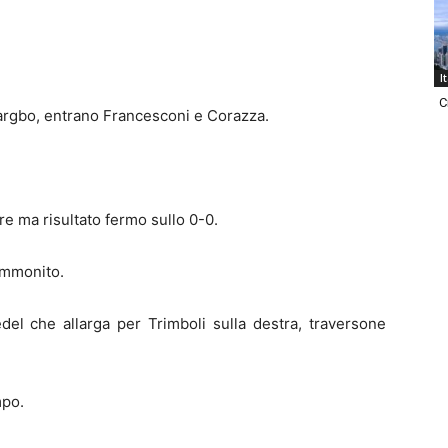
I
C
rgbo, entrano Francesconi e Corazza.
e ma risultato fermo sullo 0-0.
 ammonito.
el che allarga per Trimboli sulla destra, traversone
mpo.