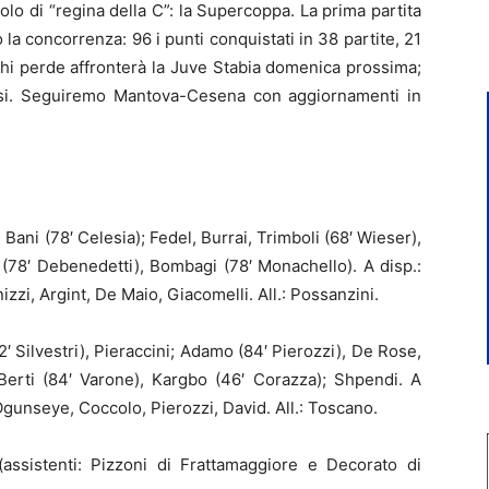
tolo di “regina della C”: la Supercoppa. La prima partita
 la concorrenza: 96 i punti conquistati in 38 partite, 21
Chi perde affronterà la Juve Stabia domenica prossima;
ssi. Seguiremo Mantova-Cesena con aggiornamenti in
, Bani (78′ Celesia); Fedel, Burrai, Trimboli (68′ Wieser),
 (78′ Debenedetti), Bombagi (78′ Monachello). A disp.:
nizzi, Argint, De Maio, Giacomelli. All.: Possanzini.
72′ Silvestri), Pieraccini; Adamo (84′ Pierozzi), De Rose,
erti (84′ Varone), Kargbo (46′ Corazza); Shpendi. A
Ogunseye, Coccolo, Pierozzi, David. All.: Toscano.
assistenti: Pizzoni di Frattamaggiore e Decorato di