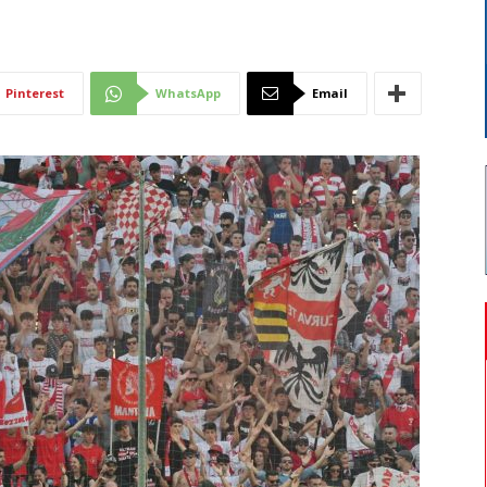
Di
Pinterest
WhatsApp
Email
Mantova