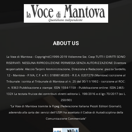
ABOUT US
La Voce di Mantova - Copyright(C)1999-2019 Vidiemme Soc. Coop TUTTI I DIRITTI SONO
RISERVATI. NESSUNA RIPRODUZIONE PERMESSA SENZA AUTORIZZAZIONE Direttore
responsabile: Alessio Tarpini Amministrazione, Direzione e Redazione: piazza Sordello,
12 - Mantova - P.IVA, C.F. e R.I. 01898140205 - R.E.A. 0207279 (Mantova) iscrizione al
Tribunale: iscritta al Tribunale di Mantova al n. 25 del 30/11/1992 - iscrizione al ROC:
n. 9363 Pubblicazione a stampa: ISSN 1594-1159 - Pubblicazione online: ISSN 2465-
132X La testata fruisce dei contributi diretti editoria L. 198/2016 e d.lgs 70/2017 (ex L.
250/90)
“La Voce di Mantova tramite la Fipeg (Federazione Italiana Piccoli Editori Giornali),
aderendo alla carta dei servizi dell'USPI ha accettato il Codice di Autodisciplina della
Comunicazione Commerciale"