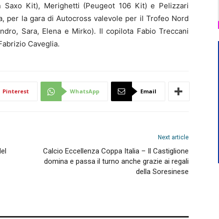
n Saxo Kit), Merighetti (Peugeot 106 Kit) e Pelizzari
a, per la gara di Autocross valevole per il Trofeo Nord
ndro, Sara, Elena e Mirko). Il copilota Fabio Treccani
 Fabrizio Caveglia.
Pinterest
WhatsApp
Email
Next article
del
Calcio Eccellenza Coppa Italia – Il Castiglione
domina e passa il turno anche grazie ai regali
della Soresinese