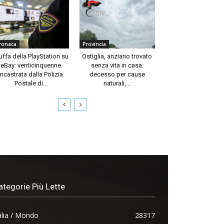
ronaca
Provincia
uffa della PlayStation su
Ostiglia, anziano trovato
eBay: venticinquenne
senza vita in casa:
incastrata dalla Polizia
decesso per cause
Postale di...
naturali,...
ategorie Più Lette
alia / Mondo
28317