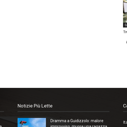
C
Tr
Notizie Più Lette
C
Dramma a Guidizzolo: malore
It
a
improvviso, muore una ragazza