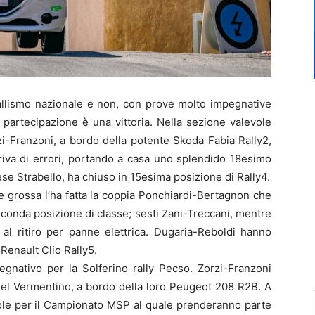
rallismo nazionale e non, con prove molto impegnative
 partecipazione è una vittoria. Nella sezione valevole
zi-Franzoni, a bordo della potente Skoda Fabia Rally2,
riva di errori, portando a casa uno splendido 18esimo
ese Strabello, ha chiuso in 15esima posizione di Rally4.
oce grossa l’ha fatta la coppia Ponchiardi-Bertagnon che
conda posizione di classe; sesti Zani-Treccani, mentre
 al ritiro per panne elettrica. Dugaria-Reboldi hanno
 Renault Clio Rally5.
egnativo per la Solferino rally Pecso. Zorzi-Franzoni
 del Vermentino, a bordo della loro Peugeot 208 R2B. A
vole per il Campionato MSP al quale prenderanno parte