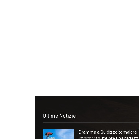
Ultime Notizie
Dramma a Guidizzolo: malore
improvviso, muore una ragazz