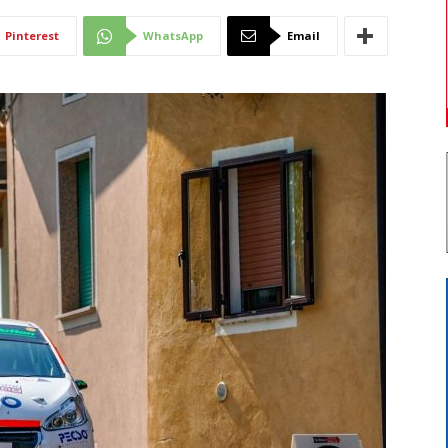
Di
Pinterest
WhatsApp
Email
Mantova