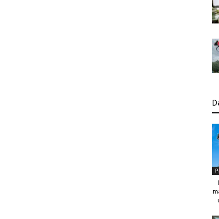
D
P
ma