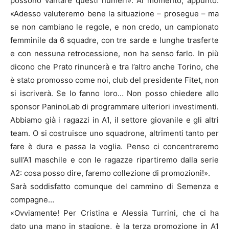
possono vantare questi numeri». Al momento, appunto.
«Adesso valuteremo bene la situazione – prosegue – ma
se non cambiano le regole, e non credo, un campionato
femminile da 6 squadre, con tre sarde e lunghe trasferte
e con nessuna retrocessione, non ha senso farlo. In più
dicono che Prato rinuncerà e tra l’altro anche Torino, che
è stato promosso come noi, club del presidente Fitet, non
si iscriverà. Se lo fanno loro… Non posso chiedere allo
sponsor PaninoLab di programmare ulteriori investimenti.
Abbiamo già i ragazzi in A1, il settore giovanile e gli altri
team. O si costruisce uno squadrone, altrimenti tanto per
fare è dura e passa la voglia. Penso ci concentreremo
sull’A1 maschile e con le ragazze ripartiremo dalla serie
A2: cosa posso dire, faremo collezione di promozioni!».
Sarà soddisfatto comunque del cammino di Semenza e
compagne…
«Ovviamente! Per Cristina e Alessia Turrini, che ci ha
dato una mano in stagione, è la terza promozione in A1