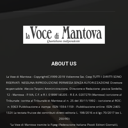
ABOUT US
La Voce di Mantova - Copyright(C)1999-2019 Vidiemme Soc. Coop TUTTI I DIRITTI SONO
RISERVATI. NESSUNA RIPRODUZIONE PERMESSA SENZA AUTORIZZAZIONE Direttore
responsabile: Alessio Tarpini Amministrazione, Direzione e Redazione: piazza Sordello,
12 - Mantova - P.IVA, C.F. e R.I. 01898140205 - R.E.A. 0207279 (Mantova) iscrizione al
Tribunale: iscritta al Tribunale di Mantova al n. 25 del 30/11/1992 - iscrizione al ROC:
n. 9363 Pubblicazione a stampa: ISSN 1594-1159 - Pubblicazione online: ISSN 2465-
132X La testata fruisce dei contributi diretti editoria L. 198/2016 e d.lgs 70/2017 (ex L.
250/90)
“La Voce di Mantova tramite la Fipeg (Federazione Italiana Piccoli Editori Giornali),