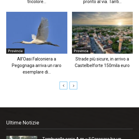
tricolore...
pronto al via. Tanti...
Provincia
Provincia
All’Oasi Falconiera a
Strade più sicure, in arrivo a
Pegognaga arriva un raro
Castelbelforte 150mila euro
esemplare di...
Ultime Notizie
Tamburello serie A m – Il Ceresara ha un