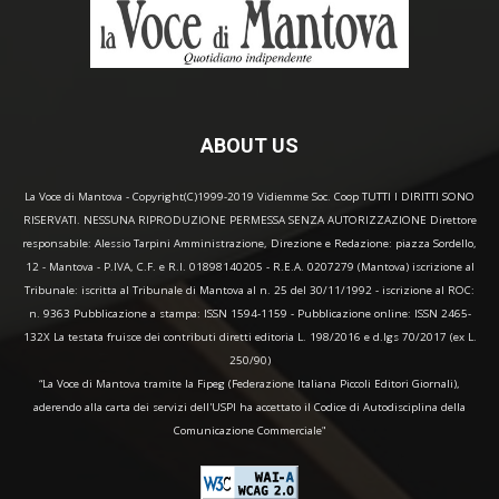
ABOUT US
La Voce di Mantova - Copyright(C)1999-2019 Vidiemme Soc. Coop TUTTI I DIRITTI SONO
RISERVATI. NESSUNA RIPRODUZIONE PERMESSA SENZA AUTORIZZAZIONE Direttore
responsabile: Alessio Tarpini Amministrazione, Direzione e Redazione: piazza Sordello,
12 - Mantova - P.IVA, C.F. e R.I. 01898140205 - R.E.A. 0207279 (Mantova) iscrizione al
Tribunale: iscritta al Tribunale di Mantova al n. 25 del 30/11/1992 - iscrizione al ROC:
n. 9363 Pubblicazione a stampa: ISSN 1594-1159 - Pubblicazione online: ISSN 2465-
132X La testata fruisce dei contributi diretti editoria L. 198/2016 e d.lgs 70/2017 (ex L.
250/90)
“La Voce di Mantova tramite la Fipeg (Federazione Italiana Piccoli Editori Giornali),
aderendo alla carta dei servizi dell'USPI ha accettato il Codice di Autodisciplina della
Comunicazione Commerciale"