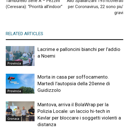
Tamburello Serie A – Pezzini
Allo Spallanzani 195 ricoverati
(Ceresara): “Priorità all’indoor”
per Coronavirus, 22 sono piu’
gravi
RELATED ARTICLES
Lacrime e palloncini bianchi per l’addio
a Noemi
Provincia
Morta in casa per soffocamento.
Martedì l’autopsia della 20enne di
Guidizzolo
Provincia
Mantova, arriva il BolaWrap per la
Polizia Locale: un laccio hi-tech in
Kevlar per bloccare i soggetti violenti a
Cronaca
distanza