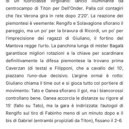
di un fuoriclasse virgiliano: lancio illuminante da
centrocampo di Titon per Dell’Onder. Palla col contagiri
che l’ex Verona gira in rete dopo 2’20’’. La reazione dei
piemontesi è veemente: Rengifo e Solavagione sfiorano il
pareggio, ma un po’ per la bravura di Ricordi, un po’ per
l’imprecisione dei ragazzi di Giuliano, il fortino del
Mantova regge l’urto. La panchina lunga di mister Bagalà
garantisce migliori rotazioni e la chiave per scardinare
definitivamente la difesa piemontese la trovano prima
Caverzan (di testa) e Filipponi, che a cavallo del 10’,
piazzano l’uno-due decisivo. L’argine ormai è rotto:
Giuliano chiama il time out e si gioca tutto col portiere di
movimento: Tato e Oanea sfiorano il gol, ma i biancorossi
controllano bene. Oanea accorcia le distanze su rigore al
15’ (fallo su Tato), ma la gara è indirizzata: l’autogol di
Rengifo sul tiro di Fabinho meno di un minuto dopo e il
bis di Gabriel (entrambi propiziati da Titon), fissano il 2-6.