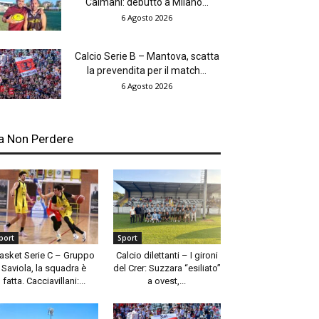
Caimani: debutto a Milano...
6 Agosto 2026
Calcio Serie B – Mantova, scatta
la prevendita per il match...
6 Agosto 2026
a Non Perdere
port
Sport
asket Serie C – Gruppo
Calcio dilettanti – I gironi
Saviola, la squadra è
del Crer: Suzzara “esiliato”
fatta. Cacciavillani:...
a ovest,...