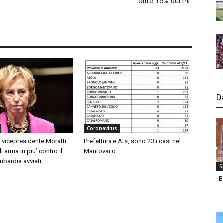
oltre 15% del Pil”
D
Coronavirus
 vicepresidente Moratti:
Prefettura e Ats, sono 23 i casi nel
 arma in piu’ contro il
Mantovano
mbardia avviati
S
B