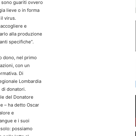
 sono guariti ovvero
ia lieve o in forma
l virus.
raccogliere e
arlo alla produzione
nti specifiche”.
so dono, nel primo
azioni, con un
ormativa. Di
 Regionale Lombardia
 di donatori.
ale del Donatore
le – ha detto Oscar
alore e
angue e i suoi
 solo: possiamo