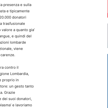
la presenza e sulla
asta e tipicamente
 20.000 donatori
ma trasfusionale
valore a quanto gia’
angue, e quindi del
nazioni lombarde
zionale, viene
o carenze.
ra contro il
egione Lombardia,
e proprio in
tore: un gesto tanto
a. Grazie
e dei suoi donatori,
 plasma’ e lavoriamo