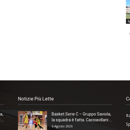
S
Notizie Più Lette
C
a,
Basket Serie C – Gruppo Saviola,
It
...
la squadra è fatta. Cacciavillani:...
Sp
6 Agosto 2026