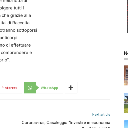
 nella lotta al
gere tutti i
 che grazie alla
ita’ di Raccolta
potranno sottoporsi
anticorpi.
no di effettuare
 a comprendere e
N
orio”.
Pinterest
WhatsApp
Next article
Coronavirus, Casaleggio “Investire in economia