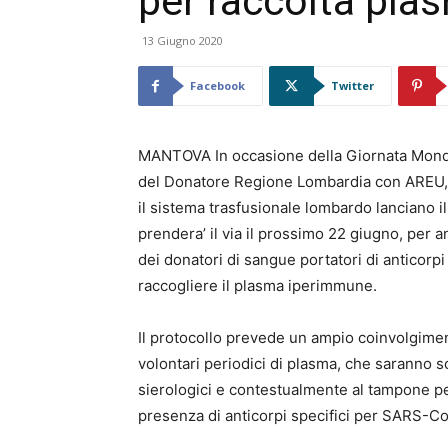
per raccolta pl
13 Giugno 2020
Facebook
Twitter
MANTOVA In occasione della Giornata Mond
del Donatore Regione Lombardia con AREU, A
il sistema trasfusionale lombardo lanciano i
prendera’ il via il prossimo 22 giugno, per a
dei donatori di sangue portatori di anticor
raccogliere il plasma iperimmune.
Il protocollo prevede un ampio coinvolgimen
volontari periodici di plasma, che saranno so
sierologici e contestualmente al tampone per
presenza di anticorpi specifici per SARS-Co