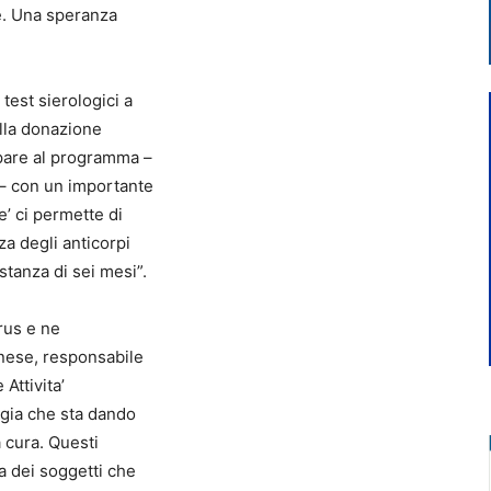
e. Una speranza
est sierologici a
ella donazione
ipare al programma –
 – con un importante
’ ci permette di
za degli anticorpi
stanza di sei mesi”.
irus e ne
anese, responsabile
Attivita’
egia che sta dando
a cura. Questi
a dei soggetti che