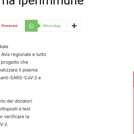
asma iperimmune
Di
Pinterest
WhatsApp
iale
Mantova
vis regionale e tutto
l progetto che
nalizzare il plasma
pi anti-SARS-CoV-2 e
to dei donatori
ttoposti a test
 verificare la
V-2.