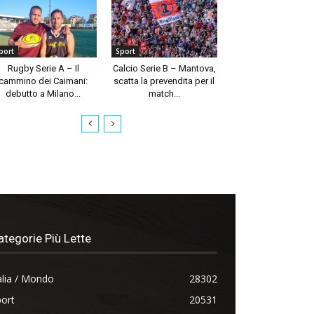
port
Sport
Rugby Serie A – Il
Calcio Serie B – Mantova,
cammino dei Caimani:
scatta la prevendita per il
debutto a Milano...
match...
ategorie Più Lette
alia / Mondo
28302
ort
20531