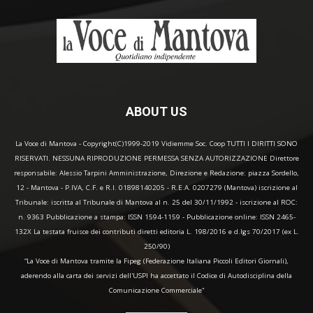
ABOUT US
La Voce di Mantova - Copyright(C)1999-2019 Vidiemme Soc. Coop TUTTI I DIRITTI SONO
RISERVATI. NESSUNA RIPRODUZIONE PERMESSA SENZA AUTORIZZAZIONE Direttore
responsabile: Alessio Tarpini Amministrazione, Direzione e Redazione: piazza Sordello,
12 - Mantova - P.IVA, C.F. e R.I. 01898140205 - R.E.A. 0207279 (Mantova) iscrizione al
Tribunale: iscritta al Tribunale di Mantova al n. 25 del 30/11/1992 - iscrizione al ROC:
n. 9363 Pubblicazione a stampa: ISSN 1594-1159 - Pubblicazione online: ISSN 2465-
132X La testata fruisce dei contributi diretti editoria L. 198/2016 e d.lgs 70/2017 (ex L.
250/90)
“La Voce di Mantova tramite la Fipeg (Federazione Italiana Piccoli Editori Giornali),
aderendo alla carta dei servizi dell'USPI ha accettato il Codice di Autodisciplina della
Comunicazione Commerciale"