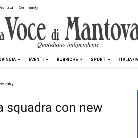
Contatti
Community
OVINCIA
EVENTI
RUBRICHE
SPORT
ITALIA /
la
ew entry
la squadra con new
Voce