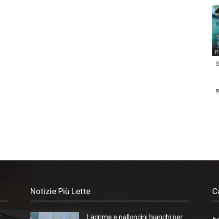
P
S
s
Notizie Più Lette
C
r
Lacrime e palloncini bianchi per