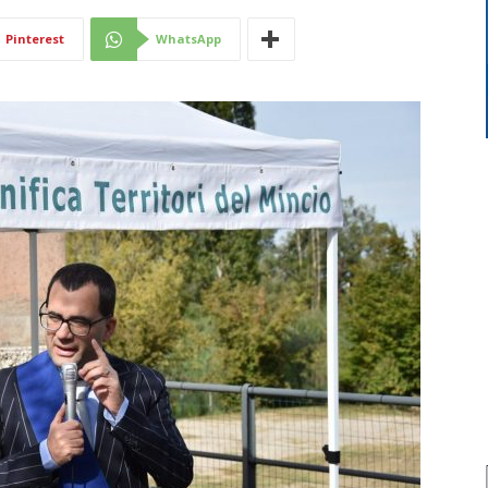
Di
Pinterest
WhatsApp
Mantova