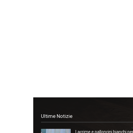
Ultime Notizie
Lacrime e palloncini bianchi pe