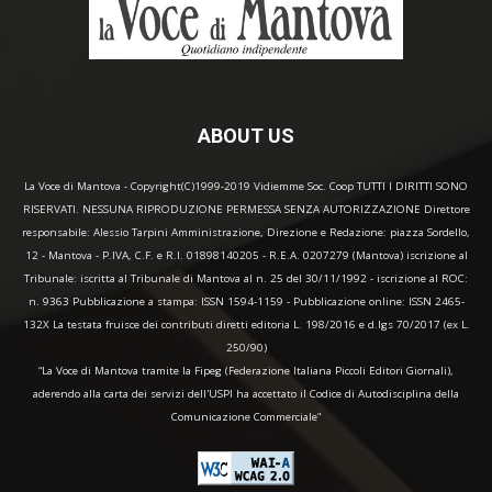
ABOUT US
La Voce di Mantova - Copyright(C)1999-2019 Vidiemme Soc. Coop TUTTI I DIRITTI SONO
RISERVATI. NESSUNA RIPRODUZIONE PERMESSA SENZA AUTORIZZAZIONE Direttore
responsabile: Alessio Tarpini Amministrazione, Direzione e Redazione: piazza Sordello,
12 - Mantova - P.IVA, C.F. e R.I. 01898140205 - R.E.A. 0207279 (Mantova) iscrizione al
Tribunale: iscritta al Tribunale di Mantova al n. 25 del 30/11/1992 - iscrizione al ROC:
n. 9363 Pubblicazione a stampa: ISSN 1594-1159 - Pubblicazione online: ISSN 2465-
132X La testata fruisce dei contributi diretti editoria L. 198/2016 e d.lgs 70/2017 (ex L.
250/90)
“La Voce di Mantova tramite la Fipeg (Federazione Italiana Piccoli Editori Giornali),
aderendo alla carta dei servizi dell'USPI ha accettato il Codice di Autodisciplina della
Comunicazione Commerciale"