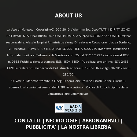
ABOUT US
La Voce di Mantova - Copyright(C)1999-2019 Vidiemme Soc. Coop TUTTI I DIRITTI SONO
RISERVATI. NESSUNA RIPRODUZIONE PERMESSA SENZA AUTORIZZAZIONE Direttore
responsabile: Alessio Tarpini Amministrazione, Direzione e Redazione: piazza Sordello,
12 - Mantova - P.IVA, C.F. e R.I. 01898140205 - R.E.A. 0207279 (Mantova) iscrizione al
Tribunale: iscritta al Tribunale di Mantova al n. 25 del 30/11/1992 - iscrizione al ROC:
n. 9363 Pubblicazione a stampa: ISSN 1594-1159 - Pubblicazione online: ISSN 2465-
132X La testata fruisce dei contributi diretti editoria L. 198/2016 e d.lgs 70/2017 (ex L.
250/90)
“La Voce di Mantova tramite la Fipeg (Federazione Italiana Piccoli Editori Giornali),
aderendo alla carta dei servizi dell'USPI ha accettato il Codice di Autodisciplina della
Comunicazione Commerciale"
CONTATTI
|
NECROLOGIE
|
ABBONAMENTI
|
PUBBLICITA'
|
LA NOSTRA LIBRERIA