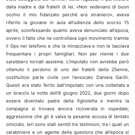
dalla madre e dai fratelli di lei. «Non vedevano di buon
occhio il mio fidanzato perché era straniero», aveva
riferito la giovane in aula all’udienza dello scorso 15
aprile, sconfessando quanto aveva denunciato all’epoca,
ovvero il fatto che ne controllava ogni movimento tramite
il Gps nel telefono e che la minacciava e non le lasciava
frequentare i propri famigliari. Non per niente i due
sarebbero tornati assieme. L’imputato non avrebbe però
ottenuto il perdono di uno dei fratelli della 25enne,
costituitosi parte civile con l’avvocato Daniela Garilli.
Questi era stato ferito dall’imputato con una coltellata a
un braccio la notte dell’8 giugno 2022, due giorni dopo
essere diventato padre della figlioletta e mentre la
compagna si trovava ancora ricoverata in ospedale;
aggressione che gli è valsa la pesante accusa di tentato
omicidio. Ieri sono stati sentiti tre testimoni, tra i quali un
carabiniere e un agente della questura che all’epoca si