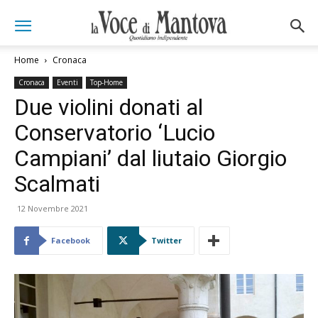
Home
Cronaca
Cronaca
Eventi
Top-Home
Due violini donati al
Conservatorio ‘Lucio
Campiani’ dal liutaio Giorgio
Scalmati
12 Novembre 2021
Facebook
Twitter