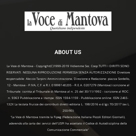
ABOUT US
La Voce di Mantova - Copyright(C)1999-2019 Vidiemme Soc. Coop TUTTI I DIRITTI SONO
RISERVATI. NESSUNA RIPRODUZIONE PERMESSA SENZA AUTORIZZAZIONE Direttore
responsabile: Alessio Tarpini Amministrazione, Direzione e Redazione: piazza Sordello,
12 - Mantova - P.IVA, C.F. e R.I. 01898140205 - R.E.A. 0207279 (Mantova) iscrizione al
Tribunale: iscritta al Tribunale di Mantova al n. 25 del 30/11/1992 - iscrizione al ROC:
n. 9363 Pubblicazione a stampa: ISSN 1594-1159 - Pubblicazione online: ISSN 2465-
132X La testata fruisce dei contributi diretti editoria L. 198/2016 e d.lgs 70/2017 (ex L.
250/90)
“La Voce di Mantova tramite la Fipeg (Federazione Italiana Piccoli Editori Giornali),
aderendo alla carta dei servizi dell'USPI ha accettato il Codice di Autodisciplina della
Comunicazione Commerciale"