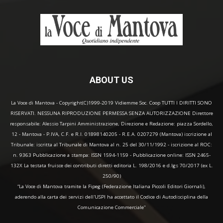
ABOUT US
La Voce di Mantova - Copyright(C)1999-2019 Vidiemme Soc. Coop TUTTI I DIRITTI SONO
RISERVATI. NESSUNA RIPRODUZIONE PERMESSA SENZA AUTORIZZAZIONE Direttore
responsabile: Alessio Tarpini Amministrazione, Direzione e Redazione: piazza Sordello,
12 - Mantova - P.IVA, C.F. e R.I. 01898140205 - R.E.A. 0207279 (Mantova) iscrizione al
Tribunale: iscritta al Tribunale di Mantova al n. 25 del 30/11/1992 - iscrizione al ROC:
n. 9363 Pubblicazione a stampa: ISSN 1594-1159 - Pubblicazione online: ISSN 2465-
132X La testata fruisce dei contributi diretti editoria L. 198/2016 e d.lgs 70/2017 (ex L.
250/90)
“La Voce di Mantova tramite la Fipeg (Federazione Italiana Piccoli Editori Giornali),
aderendo alla carta dei servizi dell'USPI ha accettato il Codice di Autodisciplina della
Comunicazione Commerciale"