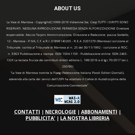
ABOUT US
La Voce di Mantova - Copyright(C)1999-2019 Vidiemme Soc. Coop TUTTI I DIRITTI SONO
RISERVATI. NESSUNA RIPRODUZIONE PERMESSA SENZA AUTORIZZAZIONE Direttore
responsabile: Alessio Tarpini Amministrazione, Direzione e Redazione: piazza Sordello,
12 - Mantova - P.IVA, C.F. e R.I. 01898140205 - R.E.A. 0207279 (Mantova) iscrizione al
Tribunale: iscritta al Tribunale di Mantova al n. 25 del 30/11/1992 - iscrizione al ROC:
n. 9363 Pubblicazione a stampa: ISSN 1594-1159 - Pubblicazione online: ISSN 2465-
132X La testata fruisce dei contributi diretti editoria L. 198/2016 e d.lgs 70/2017 (ex L.
250/90)
“La Voce di Mantova tramite la Fipeg (Federazione Italiana Piccoli Editori Giornali),
aderendo alla carta dei servizi dell'USPI ha accettato il Codice di Autodisciplina della
Comunicazione Commerciale"
CONTATTI
|
NECROLOGIE
|
ABBONAMENTI
|
PUBBLICITA'
|
LA NOSTRA LIBRERIA