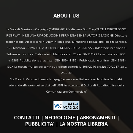
ABOUT US
La Voce di Mantova - Copyright(C)1999-2019 Vidiemme Soc. Coop TUTTI I DIRITTI SONO
RISERVATI. NESSUNA RIPRODUZIONE PERMESSA SENZA AUTORIZZAZIONE Direttore
responsabile: Alessio Tarpini Amministrazione, Direzione e Redazione: piazza Sordello,
12 - Mantova - P.IVA, C.F. e R.I. 01898140205 - R.E.A. 0207279 (Mantova) iscrizione al
Tribunale: iscritta al Tribunale di Mantova al n. 25 del 30/11/1992 - iscrizione al ROC:
n. 9363 Pubblicazione a stampa: ISSN 1594-1159 - Pubblicazione online: ISSN 2465-
132X La testata fruisce dei contributi diretti editoria L. 198/2016 e d.lgs 70/2017 (ex L.
250/90)
“La Voce di Mantova tramite la Fipeg (Federazione Italiana Piccoli Editori Giornali),
aderendo alla carta dei servizi dell'USPI ha accettato il Codice di Autodisciplina della
Comunicazione Commerciale"
CONTATTI
|
NECROLOGIE
|
ABBONAMENTI
|
PUBBLICITA'
|
LA NOSTRA LIBRERIA