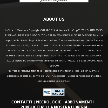
ABOUT US
La Voce di Mantova - Copyright(C)1999-2019 Vidiemme Soc. Coop TUTTI I DIRITTI SONO
RISERVATI. NESSUNA RIPRODUZIONE PERMESSA SENZA AUTORIZZAZIONE Direttore
responsabile: Alessio Tarpini Amministrazione, Direzione e Redazione: piazza Sordello,
12 - Mantova - P.IVA, C.F. e R.I. 01898140205 - R.E.A. 0207279 (Mantova) iscrizione al
Tribunale: iscritta al Tribunale di Mantova al n. 25 del 30/11/1992 - iscrizione al ROC:
n. 9363 Pubblicazione a stampa: ISSN 1594-1159 - Pubblicazione online: ISSN 2465-
132X La testata fruisce dei contributi diretti editoria L. 198/2016 e d.lgs 70/2017 (ex L.
250/90)
“La Voce di Mantova tramite la Fipeg (Federazione Italiana Piccoli Editori Giornali),
aderendo alla carta dei servizi dell'USPI ha accettato il Codice di Autodisciplina della
Comunicazione Commerciale"
CONTATTI
|
NECROLOGIE
|
ABBONAMENTI
|
PUBBLICITA'
|
LA NOSTRA LIBRERIA