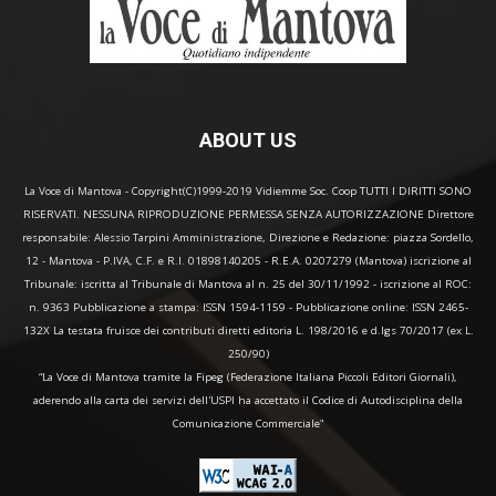
ABOUT US
La Voce di Mantova - Copyright(C)1999-2019 Vidiemme Soc. Coop TUTTI I DIRITTI SONO
RISERVATI. NESSUNA RIPRODUZIONE PERMESSA SENZA AUTORIZZAZIONE Direttore
responsabile: Alessio Tarpini Amministrazione, Direzione e Redazione: piazza Sordello,
12 - Mantova - P.IVA, C.F. e R.I. 01898140205 - R.E.A. 0207279 (Mantova) iscrizione al
Tribunale: iscritta al Tribunale di Mantova al n. 25 del 30/11/1992 - iscrizione al ROC:
n. 9363 Pubblicazione a stampa: ISSN 1594-1159 - Pubblicazione online: ISSN 2465-
132X La testata fruisce dei contributi diretti editoria L. 198/2016 e d.lgs 70/2017 (ex L.
250/90)
“La Voce di Mantova tramite la Fipeg (Federazione Italiana Piccoli Editori Giornali),
aderendo alla carta dei servizi dell'USPI ha accettato il Codice di Autodisciplina della
Comunicazione Commerciale"