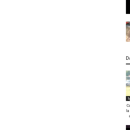
D
S
C
la