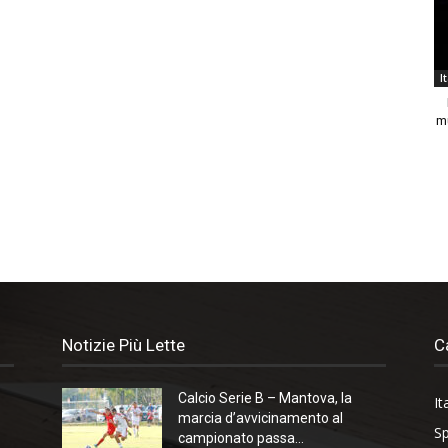
I
m
Notizie Più Lette
C
Calcio Serie B – Mantova, la
It
marcia d’avvicinamento al
Sp
campionato passa...