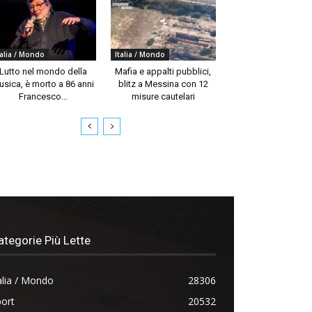
talia / Mondo
Italia / Mondo
Lutto nel mondo della
Mafia e appalti pubblici,
usica, è morto a 86 anni
blitz a Messina con 12
Francesco...
misure cautelari
ategorie Più Lette
alia / Mondo
28306
ort
20532