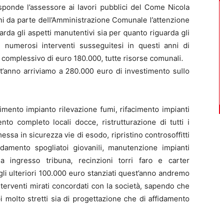
sponde l’assessore ai lavori pubblici del Come Nicola
ni da parte dell’Amministrazione Comunale l’attenzione
uarda gli aspetti manutentivi sia per quanto riguarda gli
 i numerosi interventi susseguitesi in questi anni di
complessivo di euro 180.000, tutte risorse comunali.
t’anno arriviamo a 280.000 euro di investimento sullo
cimento impianto rilevazione fumi, rifacimento impianti
ento completo locali docce, ristrutturazione di tutti i
messa in sicurezza vie di esodo, ripristino controsoffitti
ldamento spogliatoi giovanili, manutenzione impianti
na ingresso tribuna, recinzioni torri faro e carter
li ulteriori 100.000 euro stanziati quest’anno andremo
nterventi mirati concordati con la società, sapendo che
i molto stretti sia di progettazione che di affidamento