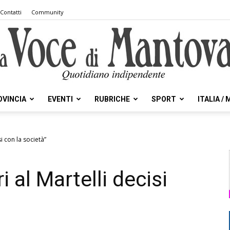
Contatti
Community
OVINCIA
EVENTI
RUBRICHE
SPORT
ITALIA /
la
isi con la società”
ri al Martelli decisi
Voce