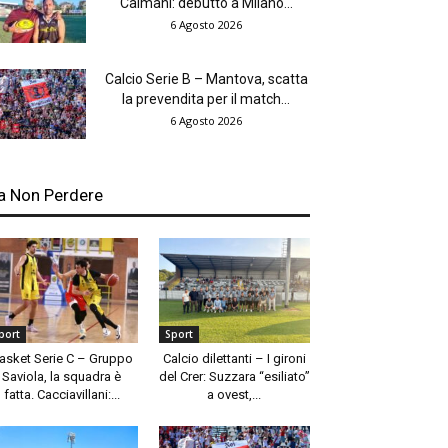
Caimani: debutto a Milano...
6 Agosto 2026
Calcio Serie B – Mantova, scatta
la prevendita per il match...
6 Agosto 2026
a Non Perdere
port
Sport
asket Serie C – Gruppo
Calcio dilettanti – I gironi
Saviola, la squadra è
del Crer: Suzzara “esiliato”
fatta. Cacciavillani:...
a ovest,...