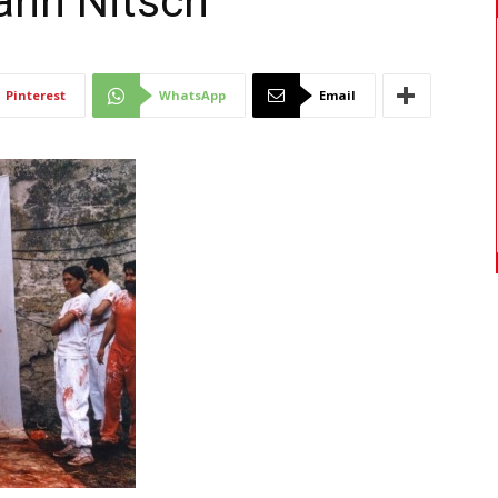
mann Nitsch
Di
Pinterest
WhatsApp
Email
Mantova