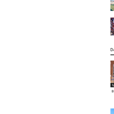
D
S
B