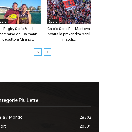
port
Sport
Rugby Serie A – Il
Calcio Serie B – Mantova,
cammino dei Caimani:
scatta la prevendita per il
debutto a Milano...
match...
ategorie Più Lette
alia / Mondo
28302
ort
20531