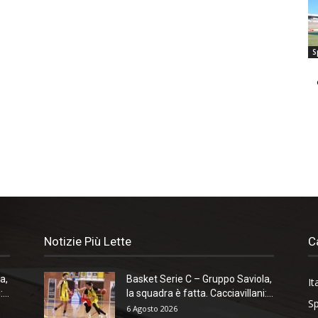
S
Notizie Più Lette
C
a,
Basket Serie C – Gruppo Saviola,
It
...
la squadra è fatta. Cacciavillani:...
Sp
6 Agosto 2026