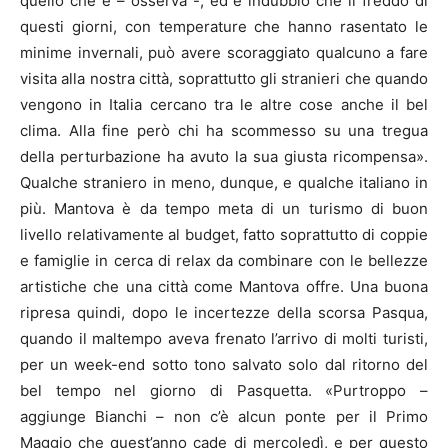
quello che è – osserva -, ed è indubbio che il freddo di
questi giorni, con temperature che hanno rasentato le
minime invernali, può avere scoraggiato qualcuno a fare
visita alla nostra città, soprattutto gli stranieri che quando
vengono in Italia cercano tra le altre cose anche il bel
clima. Alla fine però chi ha scommesso su una tregua
della perturbazione ha avuto la sua giusta ricompensa».
Qualche straniero in meno, dunque, e qualche italiano in
più. Mantova è da tempo meta di un turismo di buon
livello relativamente al budget, fatto soprattutto di coppie
e famiglie in cerca di relax da combinare con le bellezze
artistiche che una città come Mantova offre. Una buona
ripresa quindi, dopo le incertezze della scorsa Pasqua,
quando il maltempo aveva frenato l’arrivo di molti turisti,
per un week-end sotto tono salvato solo dal ritorno del
bel tempo nel giorno di Pasquetta. «Purtroppo –
aggiunge Bianchi – non c’è alcun ponte per il Primo
Maggio che quest’anno cade di mercoledì, e per questo