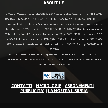
ABOUT US
La Voce di Mantova - Copyright(C)1999-2019 Vidiemme Soc. Coop TUTTI I DIRITTI SONO
RISERVATI. NESSUNA RIPRODUZIONE PERMESSA SENZA AUTORIZZAZIONE Direttore
responsabile: Alessio Tarpini Amministrazione, Direzione e Redazione: piazza Sordello,
12 - Mantova - P.IVA, C.F. e R.I. 01898140205 - R.E.A. 0207279 (Mantova) iscrizione al
Tribunale: iscritta al Tribunale di Mantova al n. 25 del 30/11/1992 - iscrizione al ROC:
n. 9363 Pubblicazione a stampa: ISSN 1594-1159 - Pubblicazione online: ISSN 2465-
132X La testata fruisce dei contributi diretti editoria L. 198/2016 e d.lgs 70/2017 (ex L.
250/90)
“La Voce di Mantova tramite la Fipeg (Federazione Italiana Piccoli Editori Giornali),
aderendo alla carta dei servizi dell'USPI ha accettato il Codice di Autodisciplina della
Comunicazione Commerciale"
CONTATTI
|
NECROLOGIE
|
ABBONAMENTI
|
PUBBLICITA'
|
LA NOSTRA LIBRERIA