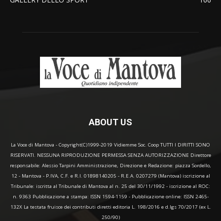
ABOUT US
La Voce di Mantova - Copyright(C)1999-2019 Vidiemme Soc. Coop TUTTI I DIRITTI SONO
RISERVATI. NESSUNA RIPRODUZIONE PERMESSA SENZA AUTORIZZAZIONE Direttore
responsabile: Alessio Tarpini Amministrazione, Direzione e Redazione: piazza Sordello,
12 - Mantova - P.IVA, C.F. e R.I. 01898140205 - R.E.A. 0207279 (Mantova) iscrizione al
Tribunale: iscritta al Tribunale di Mantova al n. 25 del 30/11/1992 - iscrizione al ROC:
n. 9363 Pubblicazione a stampa: ISSN 1594-1159 - Pubblicazione online: ISSN 2465-
132X La testata fruisce dei contributi diretti editoria L. 198/2016 e d.lgs 70/2017 (ex L.
250/90)