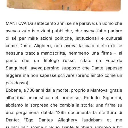
MANTOVA Da settecento anni se ne parlava: un uomo che
aveva avuto iscrizioni pubbliche, che aveva fatto parlare
di sé per mille azioni politiche, istituzionali e culturali
come Dante Alighieri, non aveva lasciato dietro di sé
nessuna traccia manoscritta, nemmeno una firma – al
punto che un filologo russo, citato da Edoardo
Sanguineti, aveva persino supposto che Dante sapesse
leggere ma non sapesse scrivere (prendiamolo come un
paradosso).
Ebbene, a 700 anni dalla morte, proprio a Mantova, grazie
all’acribia umanistica del professor Rodolfo Signorini,
abbiamo la sorpresa che cambia la storia: una firma su
una pergamena datata 1295 documenta la scrittura di
Dante: “Ego Dantes Allaghery laudabam et me
subscripsi”. Come dire: io Dante Alighieri approvo e ho