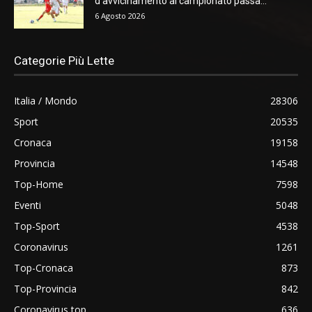
d’avvicinamento al campionato passa...
6 Agosto 2026
Categorie Più Lette
Italia / Mondo
28306
Sport
20535
Cronaca
19158
Provincia
14548
Top-Home
7598
Eventi
5048
Top-Sport
4538
Coronavirus
1261
Top-Cronaca
873
Top-Provincia
842
Coronavirus top
636