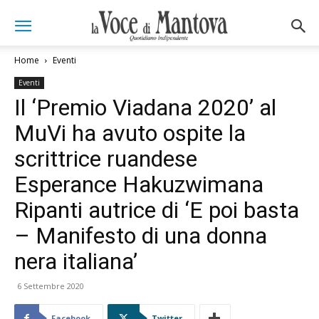
Home
Eventi
Eventi
Il ‘Premio Viadana 2020’ al
MuVi ha avuto ospite la
scrittrice ruandese
Esperance Hakuzwimana
Ripanti autrice di ‘E poi basta
– Manifesto di una donna
nera italiana’
6 Settembre 2020
Facebook
Twitter