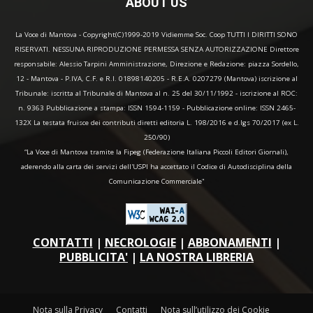
ABOUT US
La Voce di Mantova - Copyright(C)1999-2019 Vidiemme Soc. Coop TUTTI I DIRITTI SONO
RISERVATI. NESSUNA RIPRODUZIONE PERMESSA SENZA AUTORIZZAZIONE Direttore
responsabile: Alessio Tarpini Amministrazione, Direzione e Redazione: piazza Sordello,
12 - Mantova - P.IVA, C.F. e R.I. 01898140205 - R.E.A. 0207279 (Mantova) iscrizione al
Tribunale: iscritta al Tribunale di Mantova al n. 25 del 30/11/1992 - iscrizione al ROC:
n. 9363 Pubblicazione a stampa: ISSN 1594-1159 - Pubblicazione online: ISSN 2465-
132X La testata fruisce dei contributi diretti editoria L. 198/2016 e d.lgs 70/2017 (ex L.
250/90)
“La Voce di Mantova tramite la Fipeg (Federazione Italiana Piccoli Editori Giornali),
aderendo alla carta dei servizi dell'USPI ha accettato il Codice di Autodisciplina della
Comunicazione Commerciale"
CONTATTI
|
NECROLOGIE
|
ABBONAMENTI
|
PUBBLICITA'
|
LA NOSTRA LIBRERIA
Nota sulla Privacy
Contatti
Nota sull’utilizzo dei Cookie