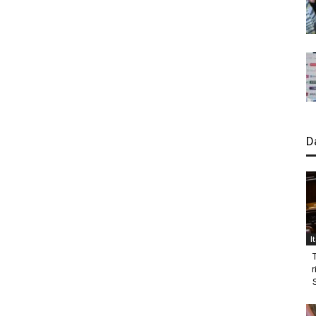
D
I
r