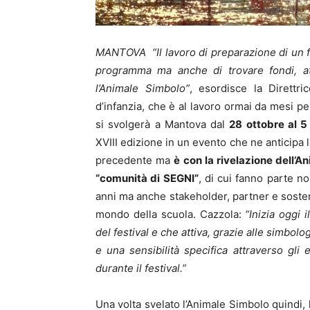
MANTOVA “Il lavoro di preparazione di un fest
programma ma anche di trovare fondi, att
l’Animale Simbolo”
, esordisce la Direttri
d’infanzia, che è al lavoro ormai da mes
si svolgerà a Mantova dal
28 ottobre al 
XVIII edizione in un evento che ne anticipa lo
precedente ma
è con la rivelazione dell’A
“comunità di SEGNI”
, di cui fanno parte non
anni ma anche stakeholder, partner e sosteni
mondo della scuola. Cazzola:
“Inizia oggi
del festival e che attiva, grazie alle simbolog
e una sensibilità specifica attraverso gli
durante il festival.”
Una volta svelato l’Animale Simbolo quindi, 