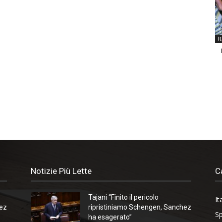
I
Notizie Più Lette
C
Tajani “Finito il pericolo
It
hez
ripristiniamo Schengen, Sanchez
Sp
ha esagerato”