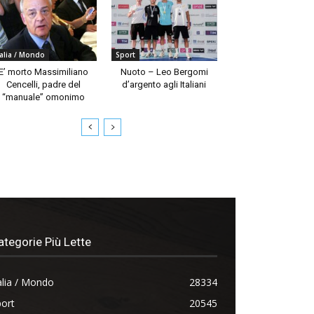
talia / Mondo
Sport
E’ morto Massimiliano
Nuoto – Leo Bergomi
Cencelli, padre del
d’argento agli Italiani
“manuale” omonimo
ategorie Più Lette
alia / Mondo
28334
ort
20545