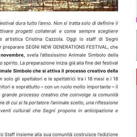
ival dura tutto l’anno. Non si tratta solo di definire il
ivare progetti collaterali e come sempre scegliere
ce artistica Cristina Cazzola. Oggi lo staff di Segni
i per preparare SEGNI NEW GENERATIONS FESTIVAL, che
5 novembre,
svela l’attesissimo Animale Simbolo della
 spirito. La preparazione inizia già alla fine del festival
nimale Simbolo che si attiva il processo creativo della
 solo gli spettatori e le spettatrici tra i 18 mesi e i 18
tori e soprattutto – con un ruolo molto importante – il
 il grande processo creativo che coinvolge la comunità
ie di cui si fa portatore l’animale scelto, una riflessione
 eventi culturali che Segni propone in anticipazione e
lo Staff insieme alla sua comunità costruisce l’edizione