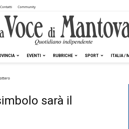
Contatti
Community
OVINCIA
EVENTI
RUBRICHE
SPORT
ITALIA /
la
cottero
simbolo sarà il
Voce