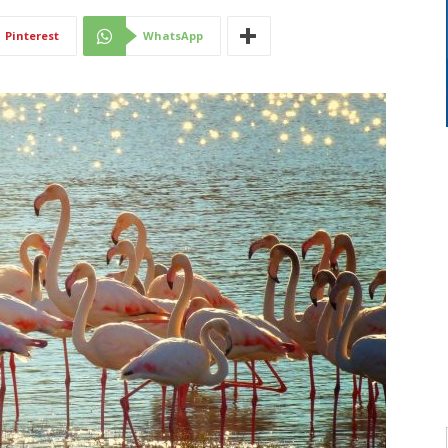
Di
Pinterest
WhatsApp
Mantova