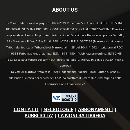
ABOUT US
La Voce di Mantova - Copyright(C)1999-2019 Vidiemme Soc. Coop TUTTI I DIRITTI SONO
RISERVATI. NESSUNA RIPRODUZIONE PERMESSA SENZA AUTORIZZAZIONE Direttore
responsabile: Alessio Tarpini Amministrazione, Direzione e Redazione: piazza Sordello,
12 - Mantova - P.IVA, C.F. e R.I. 01898140205 - R.E.A. 0207279 (Mantova) iscrizione al
Tribunale: iscritta al Tribunale di Mantova al n. 25 del 30/11/1992 - iscrizione al ROC:
n. 9363 Pubblicazione a stampa: ISSN 1594-1159 - Pubblicazione online: ISSN 2465-
132X La testata fruisce dei contributi diretti editoria L. 198/2016 e d.lgs 70/2017 (ex L.
250/90)
“La Voce di Mantova tramite la Fipeg (Federazione Italiana Piccoli Editori Giornali),
aderendo alla carta dei servizi dell'USPI ha accettato il Codice di Autodisciplina della
Comunicazione Commerciale"
CONTATTI
|
NECROLOGIE
|
ABBONAMENTI
|
PUBBLICITA'
|
LA NOSTRA LIBRERIA