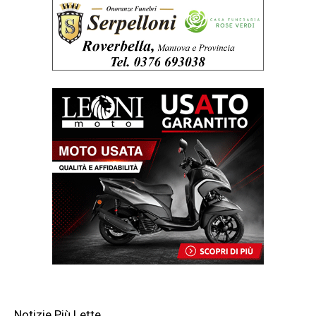
Notizie Più Lette