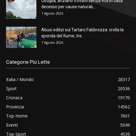
Ostiglia, anziano trovato senza vita in casa:
decesso per cause naturali,...
7 Agosto 2026
Abusi edilizi sul Tartaro Fabbrezza: crolla la
sponda del fiume, tre...
7 Agosto 2026
Categorie Più Lette
Italia / Mondo
28317
Sport
20536
Cronaca
19170
Provincia
14562
Top-Home
7601
Eventi
5049
Top-Sport
4539