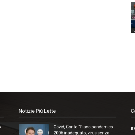
I
Notizie Più Lette
C
o
Covid, Conte “Piano pandemico
It
2006 inadeguato, virus senza