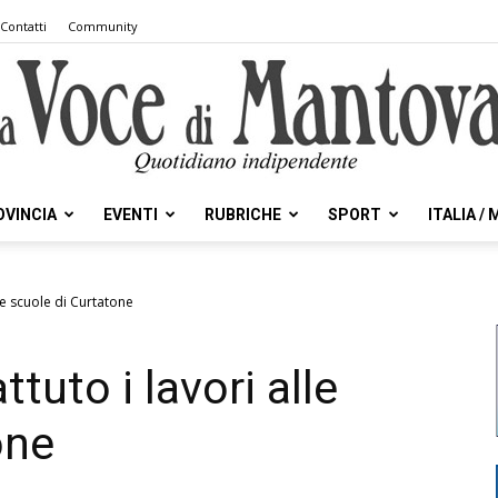
Contatti
Community
OVINCIA
EVENTI
RUBRICHE
SPORT
ITALIA /
la
lle scuole di Curtatone
tuto i lavori alle
Voce
one