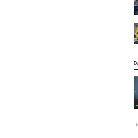
D
I
i