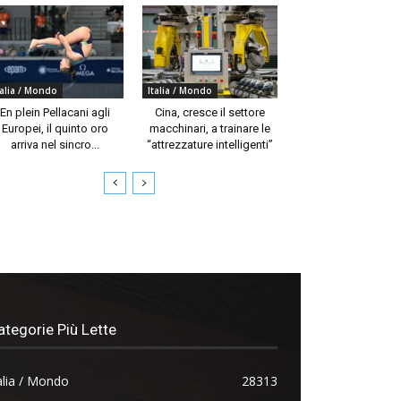
talia / Mondo
Italia / Mondo
En plein Pellacani agli
Cina, cresce il settore
Europei, il quinto oro
macchinari, a trainare le
arriva nel sincro...
“attrezzature intelligenti”
ategorie Più Lette
alia / Mondo
28313