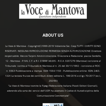
ABOUT US
La Voce di Mantova - Copyright(C)1999-2019 Vidiemme Soc. Coop TUTTI I DIRITTI SONO
RISERVATI. NESSUNA RIPRODUZIONE PERMESSA SENZA AUTORIZZAZIONE Direttore
responsabile: Alessio Tarpini Amministrazione, Direzione e Redazione: piazza Sordello,
12 - Mantova - P.IVA, C.F. e R.I. 01898140205 - R.E.A. 0207279 (Mantova) iscrizione al
Tribunale: iscritta al Tribunale di Mantova al n. 25 del 30/11/1992 - iscrizione al ROC:
n. 9363 Pubblicazione a stampa: ISSN 1594-1159 - Pubblicazione online: ISSN 2465-
132X La testata fruisce dei contributi diretti editoria L. 198/2016 e d.lgs 70/2017 (ex L.
250/90)
“La Voce di Mantova tramite la Fipeg (Federazione Italiana Piccoli Editori Giornali),
aderendo alla carta dei servizi dell'USPI ha accettato il Codice di Autodisciplina della
Comunicazione Commerciale"