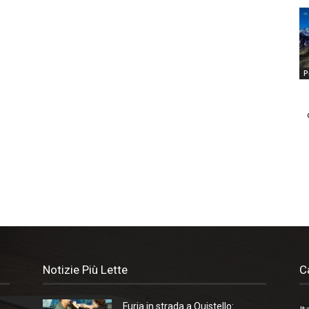
P
Notizie Più Lette
C
Furia in strada a Quistello: