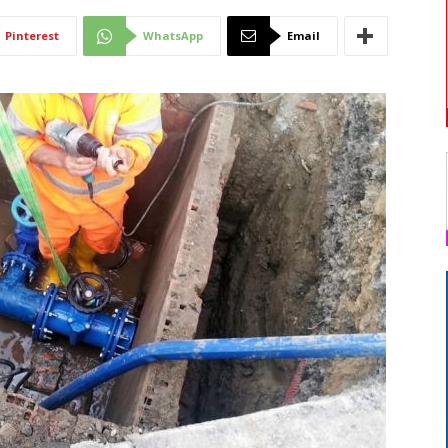
Di
Pinterest
WhatsApp
Email
Mantova