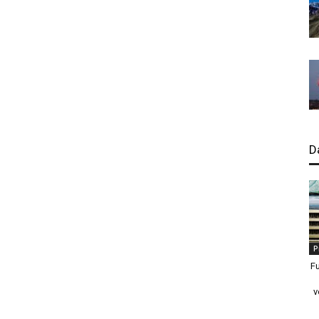
D
P
Fu
v