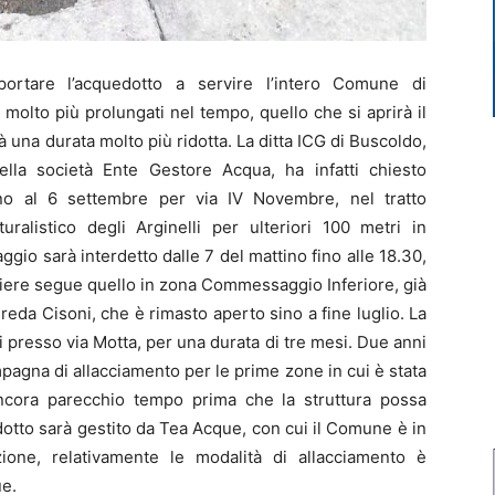
rtare l’acquedotto a servire l’intero Comune di
, molto più prolungati nel tempo, quello che si aprirà il
à una durata molto più ridotta. La ditta ICG di Buscoldo,
lla società Ente Gestore Acqua, ha infatti chiesto
 fino al 6 settembre per via IV Novembre, nel tratto
ralistico degli Arginelli per ulteriori 100 metri in
aggio sarà interdetto dalle 7 del mattino fino alle 18.30,
antiere segue quello in zona Commessaggio Inferiore, già
eda Cisoni, che è rimasto aperto sino a fine luglio. La
ori presso via Motta, per una durata di tre mesi. Due anni
campagna di allacciamento per le prime zone in cui è stata
 ancora parecchio tempo prima che la struttura possa
edotto sarà gestito da Tea Acque, con cui il Comune è in
zione, relativamente le modalità di allacciamento è
ue.