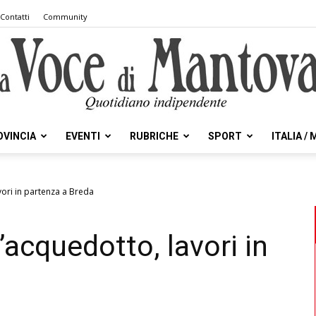
Contatti
Community
OVINCIA
EVENTI
RUBRICHE
SPORT
ITALIA /
la
vori in partenza a Breda
acquedotto, lavori in
Voce