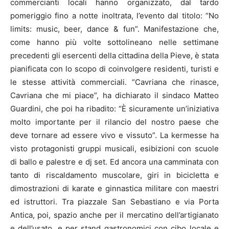
commercianti locali hanno organizzato, dal tardo
pomeriggio fino a notte inoltrata, l’evento dal titolo: “No
limits: music, beer, dance & fun”. Manifestazione che,
come hanno più volte sottolineano nelle settimane
precedenti gli esercenti della cittadina della Pieve, è stata
pianificata con lo scopo di coinvolgere residenti, turisti e
le stesse attività commerciali. “Cavriana che rinasce,
Cavriana che mi piace”, ha dichiarato il sindaco Matteo
Guardini, che poi ha ribadito: “È sicuramente un’iniziativa
molto importante per il rilancio del nostro paese che
deve tornare ad essere vivo e vissuto”. La kermesse ha
visto protagonisti gruppi musicali, esibizioni con scuole
di ballo e palestre e dj set. Ed ancora una camminata con
tanto di riscaldamento muscolare, giri in bicicletta e
dimostrazioni di karate e ginnastica militare con maestri
ed istruttori. Tra piazzale San Sebastiano e via Porta
Antica, poi, spazio anche per il mercatino dell’artigianato
e dell’usato, e per stand gastronomici con cibo locale e