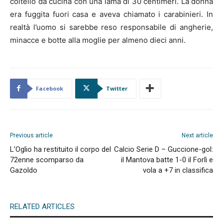
coltello da cucina con una lama di 30 centimeri. La donna
era fuggita fuori casa e aveva chiamato i carabinieri. In
realtà l’uomo si sarebbe reso responsabile di angherie,
minacce e botte alla moglie per almeno dieci anni.
Facebook
Twitter
Previous article
Next article
L’Oglio ha restituito il corpo del
Calcio Serie D – Guccione-gol:
72enne scomparso da
il Mantova batte 1-0 il Forlì e
Gazoldo
vola a +7 in classifica
RELATED ARTICLES