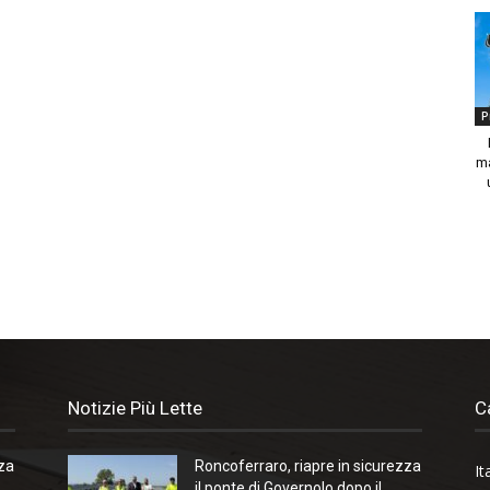
P
ma
Notizie Più Lette
C
zza
Roncoferraro, riapre in sicurezza
It
il ponte di Governolo dopo il