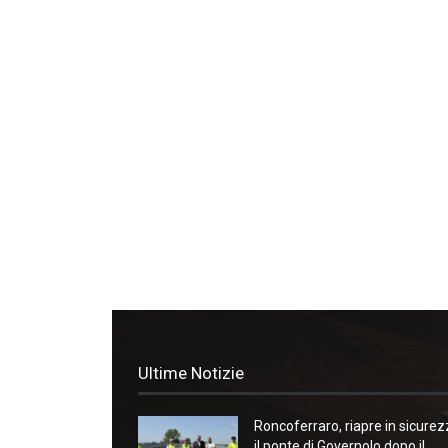
Ultime Notizie
Roncoferraro, riapre in sicure
il ponte di Governolo dopo il