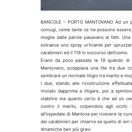
BANCOLE – PORTO MANTOVANO Ad un prim
coniugi, come tante ce ne possono essere,
moglie dalle parole pasavano ai fatti. Un
estraeva uno spray urticante per spruzzarl
carabinieri ed il 118 in soccorso dell’uomo.
Erano da poco passate le 19 quando di i
Mantovano, scoppiava una lite tra due c
sembrare un normale litigio tra marito e mogl
I due, stando alle ricostruzione effettuat
iniziato dapprima a litigare, poi a spintona
stabilire ma quanto certo è che ad un ce
contro il marito, colpendolo agli occhi.
all’ospedale di Mantova per ricevere le cur
dei carabinieri per chiarire se quello di ieri
dinamiche ben più gravi.