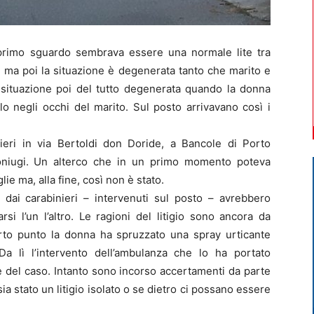
o sguardo sembrava essere una normale lite tra
 ma poi la situazione è degenerata tanto che marito e
a situazione poi del tutto degenerata quando la donna
o negli occhi del marito. Sul posto arrivavano così i
eri in via Bertoldi don Doride, a Bancole di Porto
oniugi. Un alterco che in un primo momento poteva
ie ma, alla fine, così non è stato.
a dai carabinieri – intervenuti sul posto – avrebbero
rsi l’un l’altro. Le ragioni del litigio sono ancora da
rto punto la donna ha spruzzato una spray urticante
 Da lì l’intervento dell’ambulanza che lo ha portato
e del caso. Intanto sono incorso accertamenti da parte
 sia stato un litigio isolato o se dietro ci possano essere