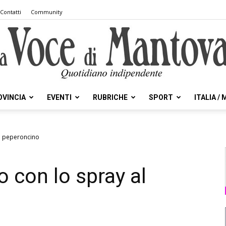
Contatti
Community
OVINCIA
EVENTI
RUBRICHE
SPORT
ITALIA /
la
al peperoncino
o con lo spray al
Voce