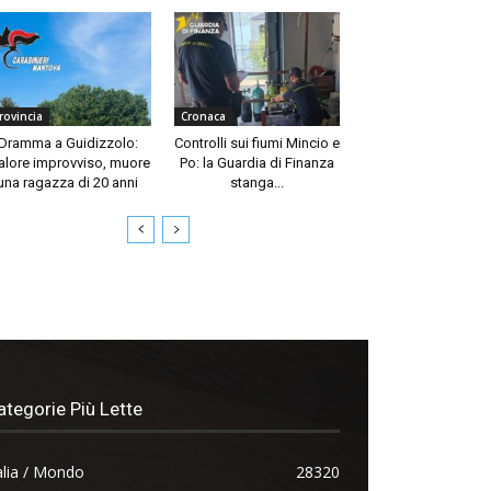
rovincia
Cronaca
Dramma a Guidizzolo:
Controlli sui fiumi Mincio e
lore improvviso, muore
Po: la Guardia di Finanza
una ragazza di 20 anni
stanga...
ategorie Più Lette
alia / Mondo
28320