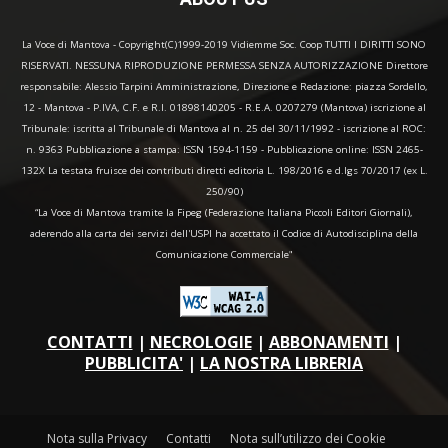
La Voce di Mantova - Copyright(C)1999-2019 Vidiemme Soc. Coop TUTTI I DIRITTI SONO
RISERVATI. NESSUNA RIPRODUZIONE PERMESSA SENZA AUTORIZZAZIONE Direttore
responsabile: Alessio Tarpini Amministrazione, Direzione e Redazione: piazza Sordello,
12 - Mantova - P.IVA, C.F. e R.I. 01898140205 - R.E.A. 0207279 (Mantova) iscrizione al
Tribunale: iscritta al Tribunale di Mantova al n. 25 del 30/11/1992 - iscrizione al ROC:
n. 9363 Pubblicazione a stampa: ISSN 1594-1159 - Pubblicazione online: ISSN 2465-
132X La testata fruisce dei contributi diretti editoria L. 198/2016 e d.lgs 70/2017 (ex L.
250/90)
“La Voce di Mantova tramite la Fipeg (Federazione Italiana Piccoli Editori Giornali),
aderendo alla carta dei servizi dell'USPI ha accettato il Codice di Autodisciplina della
Comunicazione Commerciale"
CONTATTI
|
NECROLOGIE
|
ABBONAMENTI
|
PUBBLICITA'
|
LA NOSTRA LIBRERIA
Nota sulla Privacy
Contatti
Nota sull’utilizzo dei Cookie