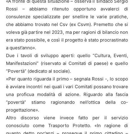
«A fronte di questa situazione – osserva il sindaco Sergio
Rossi – abbiamo ritenuto opportuno avvalerci di
consulenze specializzate per snellire le varie pratiche,
che abbiamo trovato nel Csv (ex Csvm). Premetto che si
voleva già partire nel 2023, ma per ragioni di bilancio non
era stato possibile, e così il progetto è stato procrastinato
a quest’anno».
Due i tavoli di sviluppo aperti: quello “Cultura, Eventi,
Manifestazioni” (riservato ai Comitati di paese) e quello
“Povertà” (dedicato al sociale).
«Per quanto riguarda il primo – segnala Rossi -, lo scopo
è avviare incontri nei quali i vari Comitati possano trovare
una proficua modalità di azione. Riguardo alla fascia
“povertà” stiamo ragionando nell’ottica della co-
progettazione».
Altro discorso viene invece fatto per il servizio
conosciuto come Trasporto Protetto. «In ragione di
quanto detto poc’anzi – prosegue il primo cittadino –