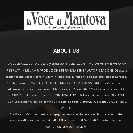
ABOUT US
La Voce di Mantova - Copyright(C)1999-2019 Vidiemme Soc. Coop TUTTI I DIRITTI SONO
RISERVATI. NESSUNA RIPRODUZIONE PERMESSA SENZA AUTORIZZAZIONE Direttore
responsabile: Alessio Tarpini Amministrazione, Direzione e Redazione: piazza Sordello,
12 - Mantova - P.IVA, C.F. e R.I. 01898140205 - R.E.A. 0207279 (Mantova) iscrizione al
Tribunale: iscritta al Tribunale di Mantova al n. 25 del 30/11/1992 - iscrizione al ROC:
n. 9363 Pubblicazione a stampa: ISSN 1594-1159 - Pubblicazione online: ISSN 2465-
132X La testata fruisce dei contributi diretti editoria L. 198/2016 e d.lgs 70/2017 (ex L.
250/90)
“La Voce di Mantova tramite la Fipeg (Federazione Italiana Piccoli Editori Giornali),
aderendo alla carta dei servizi dell'USPI ha accettato il Codice di Autodisciplina della
Comunicazione Commerciale"