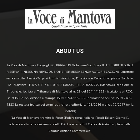
ABOUT US
La Voce di Mantova - Copyright(C)1999-2019 Vidiemme Soc. Coop TUTTI I DIRITTI SONO
RISERVATI. NESSUNA RIPRODUZIONE PERMESSA SENZA AUTORIZZAZIONE Direttore
responsabile: Alessio Tarpini Amministrazione, Direzione e Redazione: piazza Sordello,
12 - Mantova - P.IVA, C.F. e R.I. 01898140205 - R.E.A. 0207279 (Mantova) iscrizione al
Tribunale: iscritta al Tribunale di Mantova al n. 25 del 30/11/1992 - iscrizione al ROC:
n. 9363 Pubblicazione a stampa: ISSN 1594-1159 - Pubblicazione online: ISSN 2465-
132X La testata fruisce dei contributi diretti editoria L. 198/2016 e d.lgs 70/2017 (ex L.
250/90)
“La Voce di Mantova tramite la Fipeg (Federazione Italiana Piccoli Editori Giornali),
aderendo alla carta dei servizi dell'USPI ha accettato il Codice di Autodisciplina della
Comunicazione Commerciale"