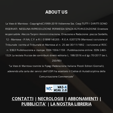
ABOUT US
La Voce di Mantova - Copyright(C)1999-2019 Vidiemme Soc. Coop TUTTI I DIRITTI SONO
RISERVATI. NESSUNA RIPRODUZIONE PERMESSA SENZA AUTORIZZAZIONE Direttore
responsabile: Alessio Tarpini Amministrazione, Direzione e Redazione: piazza Sordello,
12 - Mantova - P.IVA, C.F. e R.I. 01898140205 - R.E.A. 0207279 (Mantova) iscrizione al
Tribunale: iscritta al Tribunale di Mantova al n. 25 del 30/11/1992 - iscrizione al ROC:
n. 9363 Pubblicazione a stampa: ISSN 1594-1159 - Pubblicazione online: ISSN 2465-
132X La testata fruisce dei contributi diretti editoria L. 198/2016 e d.lgs 70/2017 (ex L.
250/90)
“La Voce di Mantova tramite la Fipeg (Federazione Italiana Piccoli Editori Giornali),
aderendo alla carta dei servizi dell'USPI ha accettato il Codice di Autodisciplina della
Comunicazione Commerciale"
CONTATTI
|
NECROLOGIE
|
ABBONAMENTI
|
PUBBLICITA'
|
LA NOSTRA LIBRERIA