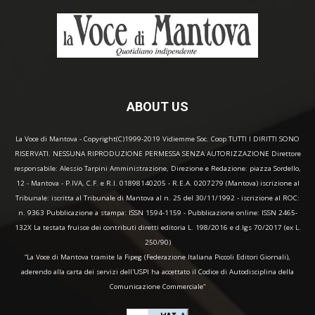
ABOUT US
La Voce di Mantova - Copyright(C)1999-2019 Vidiemme Soc. Coop TUTTI I DIRITTI SONO
RISERVATI. NESSUNA RIPRODUZIONE PERMESSA SENZA AUTORIZZAZIONE Direttore
responsabile: Alessio Tarpini Amministrazione, Direzione e Redazione: piazza Sordello,
12 - Mantova - P.IVA, C.F. e R.I. 01898140205 - R.E.A. 0207279 (Mantova) iscrizione al
Tribunale: iscritta al Tribunale di Mantova al n. 25 del 30/11/1992 - iscrizione al ROC:
n. 9363 Pubblicazione a stampa: ISSN 1594-1159 - Pubblicazione online: ISSN 2465-
132X La testata fruisce dei contributi diretti editoria L. 198/2016 e d.lgs 70/2017 (ex L.
250/90)
“La Voce di Mantova tramite la Fipeg (Federazione Italiana Piccoli Editori Giornali),
aderendo alla carta dei servizi dell'USPI ha accettato il Codice di Autodisciplina della
Comunicazione Commerciale"