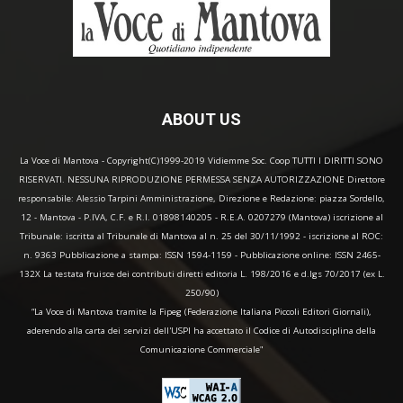
ABOUT US
La Voce di Mantova - Copyright(C)1999-2019 Vidiemme Soc. Coop TUTTI I DIRITTI SONO
RISERVATI. NESSUNA RIPRODUZIONE PERMESSA SENZA AUTORIZZAZIONE Direttore
responsabile: Alessio Tarpini Amministrazione, Direzione e Redazione: piazza Sordello,
12 - Mantova - P.IVA, C.F. e R.I. 01898140205 - R.E.A. 0207279 (Mantova) iscrizione al
Tribunale: iscritta al Tribunale di Mantova al n. 25 del 30/11/1992 - iscrizione al ROC:
n. 9363 Pubblicazione a stampa: ISSN 1594-1159 - Pubblicazione online: ISSN 2465-
132X La testata fruisce dei contributi diretti editoria L. 198/2016 e d.lgs 70/2017 (ex L.
250/90)
“La Voce di Mantova tramite la Fipeg (Federazione Italiana Piccoli Editori Giornali),
aderendo alla carta dei servizi dell'USPI ha accettato il Codice di Autodisciplina della
Comunicazione Commerciale"