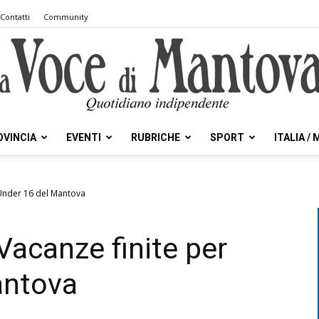
Contatti
Community
OVINCIA
EVENTI
RUBRICHE
SPORT
ITALIA /
la
l’Under 16 del Mantova
Vacanze finite per
Voce
antova