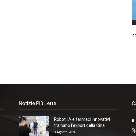
I
co
Notizie Più Lette
C
Robot, IA e farmaci innovativi
It
trainano l’export della Cina
Sp
8 Agosto 2026