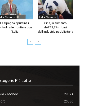
talia / Mondo
Italia / Mondo
La Spagna ripristina i
Cina, in aumento
ntrolli alle frontiere con
dell’11,3% i ricavi
l’Italia
dell’industria pubblicitaria
ategorie Più Lette
alia / Mondo
28324
ort
20536