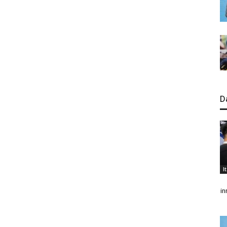
D
I
in