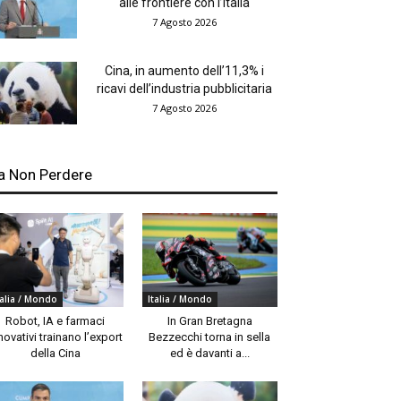
alle frontiere con l’Italia
7 Agosto 2026
Cina, in aumento dell’11,3% i
ricavi dell’industria pubblicitaria
7 Agosto 2026
a Non Perdere
talia / Mondo
Italia / Mondo
Robot, IA e farmaci
In Gran Bretagna
novativi trainano l’export
Bezzecchi torna in sella
della Cina
ed è davanti a...