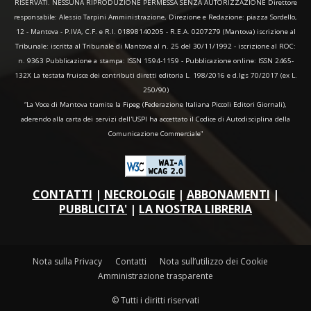
RISERVATI. NESSUNA RIPRODUZIONE PERMESSA SENZA AUTORIZZAZIONE Direttore
responsabile: Alessio Tarpini Amministrazione, Direzione e Redazione: piazza Sordello,
12 - Mantova - P.IVA, C.F. e R.I. 01898140205 - R.E.A. 0207279 (Mantova) iscrizione al
Tribunale: iscritta al Tribunale di Mantova al n. 25 del 30/11/1992 - iscrizione al ROC:
n. 9363 Pubblicazione a stampa: ISSN 1594-1159 - Pubblicazione online: ISSN 2465-
132X La testata fruisce dei contributi diretti editoria L. 198/2016 e d.lgs 70/2017 (ex L.
250/90)
“La Voce di Mantova tramite la Fipeg (Federazione Italiana Piccoli Editori Giornali),
aderendo alla carta dei servizi dell'USPI ha accettato il Codice di Autodisciplina della
Comunicazione Commerciale"
CONTATTI
|
NECROLOGIE
|
ABBONAMENTI
|
PUBBLICITA'
|
LA NOSTRA LIBRERIA
Nota sulla Privacy
Contatti
Nota sull’utilizzo dei Cookie
Amministrazione trasparente
© Tutti i diritti riservati