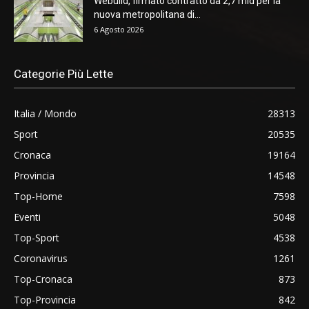
Webuild, firmato contratto da 2,7 mld per la
nuova metropolitana di...
6 Agosto 2026
Categorie Più Lette
Italia / Mondo
28313
Sport
20535
Cronaca
19164
Provincia
14548
Top-Home
7598
Eventi
5048
Top-Sport
4538
Coronavirus
1261
Top-Cronaca
873
Top-Provincia
842