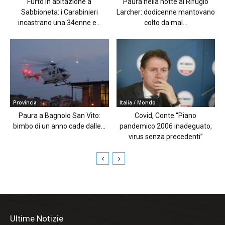
Furto in abitazione a
Paura nella notte al Rifugio
Sabbioneta: i Carabinieri
Larcher: dodicenne mantovano
incastrano una 34enne e...
colto da mal...
Provincia
Italia / Mondo
Paura a Bagnolo San Vito:
Covid, Conte “Piano
bimbo di un anno cade dalle...
pandemico 2006 inadeguato,
virus senza precedenti”
Ultime Notizie