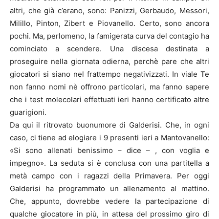
altri, che già c’erano, sono: Panizzi, Gerbaudo, Messori,
Milillo, Pinton, Zibert e Piovanello. Certo, sono ancora
pochi. Ma, perlomeno, la famigerata curva del contagio ha
cominciato a scendere. Una discesa destinata a
proseguire nella giornata odierna, perchè pare che altri
giocatori si siano nel frattempo negativizzati. In viale Te
non fanno nomi nè offrono particolari, ma fanno sapere
che i test molecolari effettuati ieri hanno certificato altre
guarigioni.
Da qui il ritrovato buonumore di Galderisi. Che, in ogni
caso, ci tiene ad elogiare i 9 presenti ieri a Mantovanello:
«Si sono allenati benissimo – dice – , con voglia e
impegno». La seduta si è conclusa con una partitella a
metà campo con i ragazzi della Primavera. Per oggi
Galderisi ha programmato un allenamento al mattino.
Che, appunto, dovrebbe vedere la partecipazione di
qualche giocatore in più, in attesa del prossimo giro di