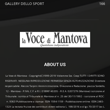
GALLERY DELLO SPORT
166
ABOUT US
La Voce di Mantova - Copyright(C)1999-2019 Vidiemme Soc. Coop TUTTI I DIRITTI SONO
RISERVATI. NESSUNA RIPRODUZIONE PERMESSA SENZA AUTORIZZAZIONE Direttore
responsabile: Alessio Tarpini Amministrazione, Direzione e Redazione: piazza Sordello,
12 - Mantova - P.IVA, C.F. e R.I. 01898140205 - R.E.A. 0207279 (Mantova) iscrizione al
Tribunale: iscritta al Tribunale di Mantova al n. 25 del 30/11/1992 - iscrizione al ROC:
n. 9363 Pubblicazione a stampa: ISSN 1594-1159 - Pubblicazione online: ISSN 2465-
132X La testata fruisce dei contributi diretti editoria L. 198/2016 e d.lgs 70/2017 (ex L.