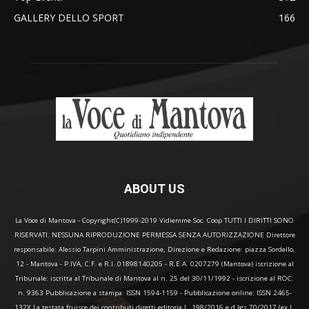
GALLERY DELLO SPORT
166
ABOUT US
La Voce di Mantova - Copyright(C)1999-2019 Vidiemme Soc. Coop TUTTI I DIRITTI SONO
RISERVATI. NESSUNA RIPRODUZIONE PERMESSA SENZA AUTORIZZAZIONE Direttore
responsabile: Alessio Tarpini Amministrazione, Direzione e Redazione: piazza Sordello,
12 - Mantova - P.IVA, C.F. e R.I. 01898140205 - R.E.A. 0207279 (Mantova) iscrizione al
Tribunale: iscritta al Tribunale di Mantova al n. 25 del 30/11/1992 - iscrizione al ROC:
n. 9363 Pubblicazione a stampa: ISSN 1594-1159 - Pubblicazione online: ISSN 2465-
132X La testata fruisce dei contributi diretti editoria L. 198/2016 e d.lgs 70/2017 (ex L.