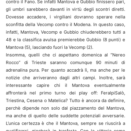
contro il Fano. Se infatti Mantova e Gubbio finissero pari,
gli umbri sarebbero davanti in virtù degli scontri diretti.
Dovesse accadere, i virgiliani dovranno sperare nella
sconfitta della Vecomp contro il Modena. In questo caso,
infatti, Mantova, Vecomp e Gubbio chiuderebbero tutti a
48 e la classifica avulsa premierebbe Gubbio (8 punti) e
Mantova (5), lasciando fuori la Vecomp (2).
Insomma, quelli che ci aspettano domenica al “Nereo
Rocco” di Trieste saranno comunque 90 minuti di
adrenalina pura. Per quanto accadrà lì, ma anche per le
notizie che arriveranno dagli altri campi. Inoltre, sarà
interessante capire chi il Mantova eventualmente
affronterà nel primo turno dei play off: FeralpiSalò,
Triestina, Cesena o Matelica? Tutto è ancora da definire,
perchè dipende non solo dal piazzamento del Mantova,
ma anche di quello delle suddette potenziali avversarie.
L’unica certezza è che il Mantova, sempre se riuscirà a
qualificarsi, giocherà in trasferta. Con la vittoria come