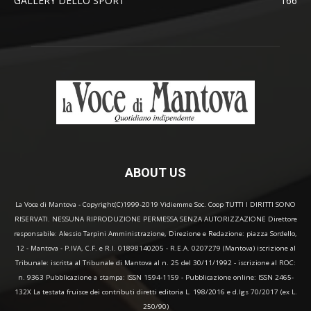
GALLERY DELLO SPORT
166
ABOUT US
La Voce di Mantova - Copyright(C)1999-2019 Vidiemme Soc. Coop TUTTI I DIRITTI SONO
RISERVATI. NESSUNA RIPRODUZIONE PERMESSA SENZA AUTORIZZAZIONE Direttore
responsabile: Alessio Tarpini Amministrazione, Direzione e Redazione: piazza Sordello,
12 - Mantova - P.IVA, C.F. e R.I. 01898140205 - R.E.A. 0207279 (Mantova) iscrizione al
Tribunale: iscritta al Tribunale di Mantova al n. 25 del 30/11/1992 - iscrizione al ROC:
n. 9363 Pubblicazione a stampa: ISSN 1594-1159 - Pubblicazione online: ISSN 2465-
132X La testata fruisce dei contributi diretti editoria L. 198/2016 e d.lgs 70/2017 (ex L.
250/90)