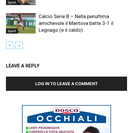
Sport
Calcio Serie B – Nella penultima
amichevole il Mantova batte 3-1 il
Legnago (e il caldo)
Sport
LEAVE A REPLY
LOG IN TO LEAVE A COMMENT