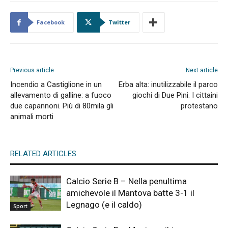
Facebook
Twitter
Previous article
Next article
Incendio a Castiglione in un
Erba alta: inutilizzabile il parco
allevamento di galline: a fuoco
giochi di Due Pini. I cittaini
due capannoni. Più di 80mila gli
protestano
animali morti
RELATED ARTICLES
Calcio Serie B – Nella penultima
amichevole il Mantova batte 3-1 il
Legnago (e il caldo)
Sport