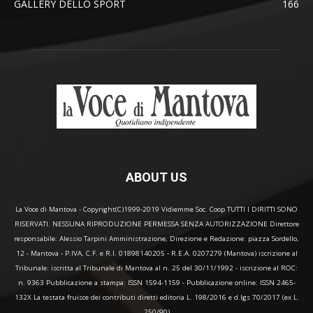
GALLERY DELLO SPORT
166
ABOUT US
La Voce di Mantova - Copyright(C)1999-2019 Vidiemme Soc. Coop TUTTI I DIRITTI SONO
RISERVATI. NESSUNA RIPRODUZIONE PERMESSA SENZA AUTORIZZAZIONE Direttore
responsabile: Alessio Tarpini Amministrazione, Direzione e Redazione: piazza Sordello,
12 - Mantova - P.IVA, C.F. e R.I. 01898140205 - R.E.A. 0207279 (Mantova) iscrizione al
Tribunale: iscritta al Tribunale di Mantova al n. 25 del 30/11/1992 - iscrizione al ROC:
n. 9363 Pubblicazione a stampa: ISSN 1594-1159 - Pubblicazione online: ISSN 2465-
132X La testata fruisce dei contributi diretti editoria L. 198/2016 e d.lgs 70/2017 (ex L.
250/90)