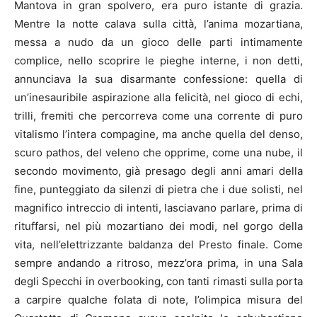
Mantova in gran spolvero, era puro istante di grazia.
Mentre la notte calava sulla città, l’anima mozartiana,
messa a nudo da un gioco delle parti intimamente
complice, nello scoprire le pieghe interne, i non detti,
annunciava la sua disarmante confessione: quella di
un’inesauribile aspirazione alla felicità, nel gioco di echi,
trilli, fremiti che percorreva come una corrente di puro
vitalismo l’intera compagine, ma anche quella del denso,
scuro pathos, del veleno che opprime, come una nube, il
secondo movimento, già presago degli anni amari della
fine, punteggiato da silenzi di pietra che i due solisti, nel
magnifico intreccio di intenti, lasciavano parlare, prima di
rituffarsi, nel più mozartiano dei modi, nel gorgo della
vita, nell’elettrizzante baldanza del Presto finale. Come
sempre andando a ritroso, mezz’ora prima, in una Sala
degli Specchi in overbooking, con tanti rimasti sulla porta
a carpire qualche folata di note, l’olimpica misura del