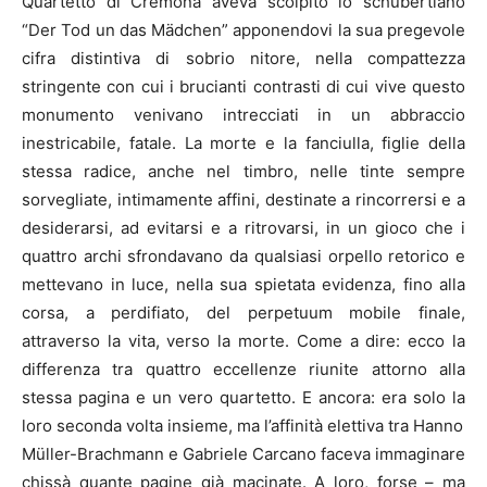
Quartetto di Cremona aveva scolpito lo schubertiano
“Der Tod un das Mädchen” apponendovi la sua pregevole
cifra distintiva di sobrio nitore, nella compattezza
stringente con cui i brucianti contrasti di cui vive questo
monumento venivano intrecciati in un abbraccio
inestricabile, fatale. La morte e la fanciulla, figlie della
stessa radice, anche nel timbro, nelle tinte sempre
sorvegliate, intimamente affini, destinate a rincorrersi e a
desiderarsi, ad evitarsi e a ritrovarsi, in un gioco che i
quattro archi sfrondavano da qualsiasi orpello retorico e
mettevano in luce, nella sua spietata evidenza, fino alla
corsa, a perdifiato, del perpetuum mobile finale,
attraverso la vita, verso la morte. Come a dire: ecco la
differenza tra quattro eccellenze riunite attorno alla
stessa pagina e un vero quartetto. E ancora: era solo la
loro seconda volta insieme, ma l’affinità elettiva tra Hanno
Müller-Brachmann e Gabriele Carcano faceva immaginare
chissà quante pagine già macinate. A loro, forse – ma